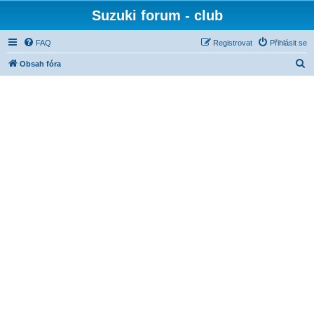
Suzuki forum - club
FAQ
Registrovat
Přihlásit se
H
Obsah fóra
l
e
d
a
t