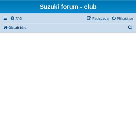
Suzuki forum - club
FAQ
Registrovat
Přihlásit se
H
Obsah fóra
l
e
d
a
t