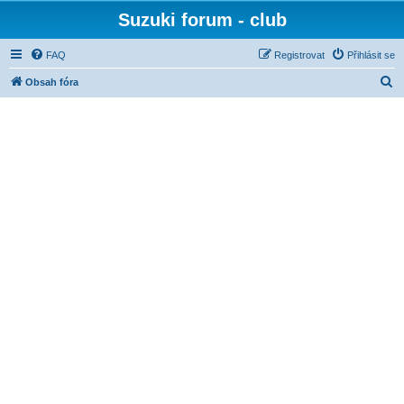
Suzuki forum - club
FAQ
Registrovat
Přihlásit se
H
Obsah fóra
l
e
d
a
t