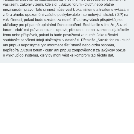
vaší zemi, zákony v zemi, kde sídlí „Suzuki forum - club“, nebo platné
mezinárodní právo. Tato činnost může vést k okamžitému a trvalému vykázání
z fóra a/nebo upozornění vašeho poskytovatele internetových služeb (ISP) na
vaši činnost, pokud bude uznáno za nutné. IP adresy všech příspěvků jsou
ukládány pro případné uplatnění těchto opatření. Souhlasíte s tím, že „Suzuki
forum - club“ má právo odstranit, upravit, přesunout nebo uzamknout jakékoliv
téma nebo příspěvek, pokud to bude považovat za nutné. Jako uživatel
souhlasíte se všemi údaji uloženými v databázi. Přestože „Suzuki forum - club“
ani phpBB neposkytne tyto informace třetí straně nebo cizím osobám,
nepřebírá „Suzuki forum - club“ ani phpBB zodpovědnost za jakýkoliv pokus
o vniknutí do systému, který by mohl vést ke kompromitaci těchto dat.