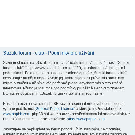
Suzuki forum - club - Podmínky pro užívání
Svým přístupem na „Suzuki forum - club“ (dále jen „my“, „naše“, „nás“, “Suzuki
forum - club”, “https://www.suzuki-forum.cz:443”), souhlasíte s následujícími
podmínkami. Pokud nesouhlasíte, neprodleně opusťte „Suzuki forum - club“,
nevstupujte na něj a nepoužívejte jej. Vyhrazujeme si právo tyto podmínky
kdykoliv změnit a učiníme vše potřebné pro to, abychom vás o této změně
informovali. Přesto je rozumné tyto podmínky průběžně sledovat vzhledem
k tomu, že používáním „Suzuki forum - club“ s nimi souhlasíte.
Naše fóra běží na systému phpBB, což je řešení internetového fóra, které je
vydané pod licencí „
General Public License
“ a které je možno stáhnout z
www.phpbb.com
. phpBB software pouze zprostředkovává internetové diskuze.
Pro další informace o phpBB navštivte:
https://www.phpbb.com/
.
Zavazujete se nepřispívat na fórum pohoršujícím, hanlivým, nevhodným,
vulgárním nebo jiným materiálem, který by mohl porušovat platné zákony ve