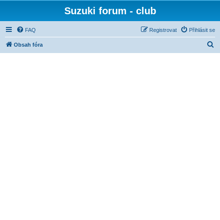
Suzuki forum - club
FAQ
Registrovat
Přihlásit se
H
Obsah fóra
l
e
d
a
t