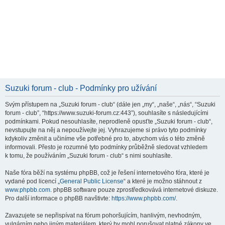
Suzuki forum - club - Podmínky pro užívání
Svým přístupem na „Suzuki forum - club“ (dále jen „my“, „naše“, „nás“, “Suzuki
forum - club”, “https://www.suzuki-forum.cz:443”), souhlasíte s následujícími
podmínkami. Pokud nesouhlasíte, neprodleně opusťte „Suzuki forum - club“,
nevstupujte na něj a nepoužívejte jej. Vyhrazujeme si právo tyto podmínky
kdykoliv změnit a učiníme vše potřebné pro to, abychom vás o této změně
informovali. Přesto je rozumné tyto podmínky průběžně sledovat vzhledem
k tomu, že používáním „Suzuki forum - club“ s nimi souhlasíte.
Naše fóra běží na systému phpBB, což je řešení internetového fóra, které je
vydané pod licencí „
General Public License
“ a které je možno stáhnout z
www.phpbb.com
. phpBB software pouze zprostředkovává internetové diskuze.
Pro další informace o phpBB navštivte:
https://www.phpbb.com/
.
Zavazujete se nepřispívat na fórum pohoršujícím, hanlivým, nevhodným,
vulgárním nebo jiným materiálem, který by mohl porušovat platné zákony ve