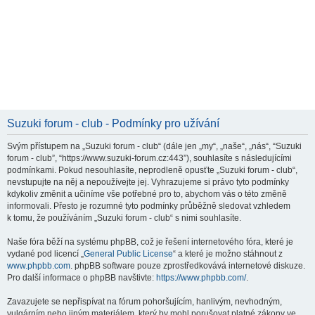
Suzuki forum - club - Podmínky pro užívání
Svým přístupem na „Suzuki forum - club“ (dále jen „my“, „naše“, „nás“, “Suzuki
forum - club”, “https://www.suzuki-forum.cz:443”), souhlasíte s následujícími
podmínkami. Pokud nesouhlasíte, neprodleně opusťte „Suzuki forum - club“,
nevstupujte na něj a nepoužívejte jej. Vyhrazujeme si právo tyto podmínky
kdykoliv změnit a učiníme vše potřebné pro to, abychom vás o této změně
informovali. Přesto je rozumné tyto podmínky průběžně sledovat vzhledem
k tomu, že používáním „Suzuki forum - club“ s nimi souhlasíte.
Naše fóra běží na systému phpBB, což je řešení internetového fóra, které je
vydané pod licencí „
General Public License
“ a které je možno stáhnout z
www.phpbb.com
. phpBB software pouze zprostředkovává internetové diskuze.
Pro další informace o phpBB navštivte:
https://www.phpbb.com/
.
Zavazujete se nepřispívat na fórum pohoršujícím, hanlivým, nevhodným,
vulgárním nebo jiným materiálem, který by mohl porušovat platné zákony ve