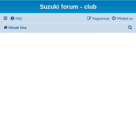
Suzuki forum - club
FAQ
Registrovat
Přihlásit se
H
Obsah fóra
l
e
d
a
t