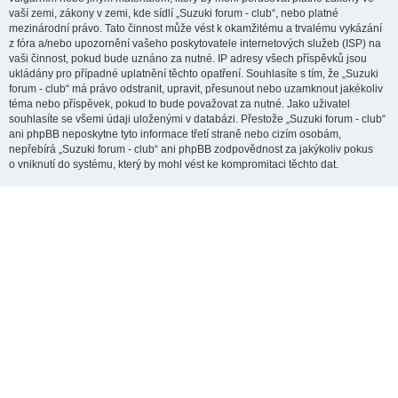
vaší zemi, zákony v zemi, kde sídlí „Suzuki forum - club“, nebo platné
mezinárodní právo. Tato činnost může vést k okamžitému a trvalému vykázání
z fóra a/nebo upozornění vašeho poskytovatele internetových služeb (ISP) na
vaši činnost, pokud bude uznáno za nutné. IP adresy všech příspěvků jsou
ukládány pro případné uplatnění těchto opatření. Souhlasíte s tím, že „Suzuki
forum - club“ má právo odstranit, upravit, přesunout nebo uzamknout jakékoliv
téma nebo příspěvek, pokud to bude považovat za nutné. Jako uživatel
souhlasíte se všemi údaji uloženými v databázi. Přestože „Suzuki forum - club“
ani phpBB neposkytne tyto informace třetí straně nebo cizím osobám,
nepřebírá „Suzuki forum - club“ ani phpBB zodpovědnost za jakýkoliv pokus
o vniknutí do systému, který by mohl vést ke kompromitaci těchto dat.