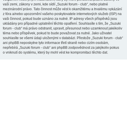
vaší zemi, zákony v zemi, kde sídlí „Suzuki forum - club“, nebo platné
mezinárodní právo. Tato činnost může vést k okamžitému a trvalému vykázání
z fóra a/nebo upozornění vašeho poskytovatele internetových služeb (ISP) na
vaši činnost, pokud bude uznáno za nutné. IP adresy všech příspěvků jsou
ukládány pro případné uplatnění těchto opatření. Souhlasíte s tím, že „Suzuki
forum - club“ má právo odstranit, upravit, přesunout nebo uzamknout jakékoliv
téma nebo příspěvek, pokud to bude považovat za nutné. Jako uživatel
souhlasíte se všemi údaji uloženými v databázi. Přestože „Suzuki forum - club“
ani phpBB neposkytne tyto informace třetí straně nebo cizím osobám,
nepřebírá „Suzuki forum - club“ ani phpBB zodpovědnost za jakýkoliv pokus
o vniknutí do systému, který by mohl vést ke kompromitaci těchto dat.