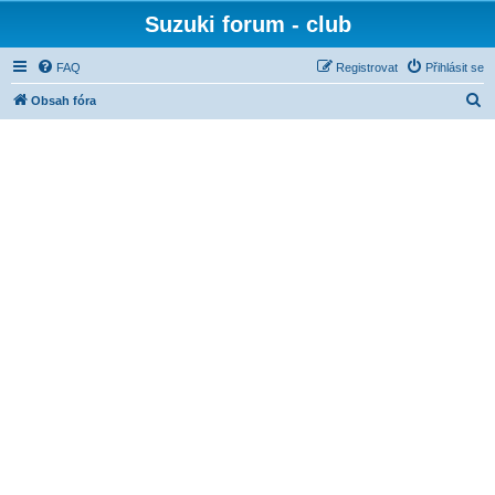
Suzuki forum - club
FAQ
Registrovat
Přihlásit se
H
Obsah fóra
l
e
d
a
t