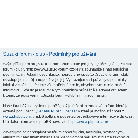
Suzuki forum - club - Podmínky pro užívání
Svým přístupem na „Suzuki forum - club“ (dále jen „my“, „naše“, „nás“, “Suzuki
forum - club”, “https://www.suzuki-forum.cz:443”), souhlasíte s následujícími
podmínkami. Pokud nesouhlasíte, neprodleně opusťte „Suzuki forum - club“,
nevstupujte na něj a nepoužívejte jej. Vyhrazujeme si právo tyto podmínky
kdykoliv změnit a učiníme vše potřebné pro to, abychom vás o této změně
informovali. Přesto je rozumné tyto podmínky průběžně sledovat vzhledem
k tomu, že používáním „Suzuki forum - club“ s nimi souhlasíte.
Naše fóra běží na systému phpBB, což je řešení internetového fóra, které je
vydané pod licencí „
General Public License
“ a které je možno stáhnout z
www.phpbb.com
. phpBB software pouze zprostředkovává internetové diskuze.
Pro další informace o phpBB navštivte:
https://www.phpbb.com/
.
Zavazujete se nepřispívat na fórum pohoršujícím, hanlivým, nevhodným,
vulgárním nebo jiným materiálem, který by mohl porušovat platné zákony ve