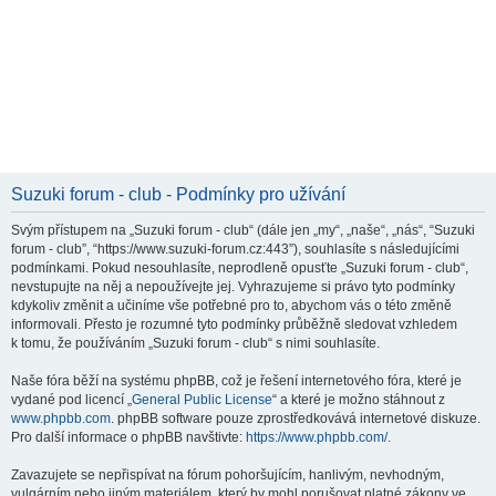
Suzuki forum - club - Podmínky pro užívání
Svým přístupem na „Suzuki forum - club“ (dále jen „my“, „naše“, „nás“, “Suzuki
forum - club”, “https://www.suzuki-forum.cz:443”), souhlasíte s následujícími
podmínkami. Pokud nesouhlasíte, neprodleně opusťte „Suzuki forum - club“,
nevstupujte na něj a nepoužívejte jej. Vyhrazujeme si právo tyto podmínky
kdykoliv změnit a učiníme vše potřebné pro to, abychom vás o této změně
informovali. Přesto je rozumné tyto podmínky průběžně sledovat vzhledem
k tomu, že používáním „Suzuki forum - club“ s nimi souhlasíte.
Naše fóra běží na systému phpBB, což je řešení internetového fóra, které je
vydané pod licencí „
General Public License
“ a které je možno stáhnout z
www.phpbb.com
. phpBB software pouze zprostředkovává internetové diskuze.
Pro další informace o phpBB navštivte:
https://www.phpbb.com/
.
Zavazujete se nepřispívat na fórum pohoršujícím, hanlivým, nevhodným,
vulgárním nebo jiným materiálem, který by mohl porušovat platné zákony ve