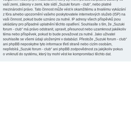
vaší zemi, zákony v zemi, kde sídlí „Suzuki forum - club“, nebo platné
mezinárodní právo. Tato činnost může vést k okamžitému a trvalému vykázání
z fóra a/nebo upozornění vašeho poskytovatele internetových služeb (ISP) na
vaši činnost, pokud bude uznáno za nutné. IP adresy všech příspěvků jsou
ukládány pro případné uplatnění těchto opatření. Souhlasíte s tím, že „Suzuki
forum - club“ má právo odstranit, upravit, přesunout nebo uzamknout jakékoliv
téma nebo příspěvek, pokud to bude považovat za nutné. Jako uživatel
souhlasíte se všemi údaji uloženými v databázi. Přestože „Suzuki forum - club“
ani phpBB neposkytne tyto informace třetí straně nebo cizím osobám,
nepřebírá „Suzuki forum - club“ ani phpBB zodpovědnost za jakýkoliv pokus
o vniknutí do systému, který by mohl vést ke kompromitaci těchto dat.