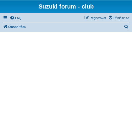
Suzuki forum - club
FAQ
Registrovat
Přihlásit se
H
Obsah fóra
l
e
d
a
t