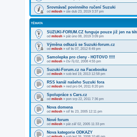
Srovnávač povinného ručení Suzuki
od
milosh
»
úte dub 23, 2019 3:37 pm
TÉMATA
SUZUKI-FORUM.CZ funguje pouze již jen na tét
od
milosh
»
pát úno 08, 2019 3:09 pm
Výměna odkazů se Suzuki-forum.cz
od
milosh
»
stř lis 07, 2012 8:49 pm
Samolepka pro cleny - HOTOVO !!!!!
od
milosh
»
čtv říj 02, 2008 4:55 pm
Suzuki-Forum.cz na Facebooku
od
milosh
»
sob led 19, 2013 12:58 pm
RSS kanál našeho Suzuki fora
od
milosh
»
ned pro 04, 2011 8:20 pm
Spolupráce s Cars.cz
od
milosh
»
pon srp 22, 2011 7:36 pm
Nova domena
od
milosh
»
stř lis 23, 2005 12:11 pm
Nové forum
od
milosh
»
pát zář 02, 2005 11:33 pm
Nova kategorie ODKAZY
od
milosh
»
sob led 26, 2008 10:46 pm