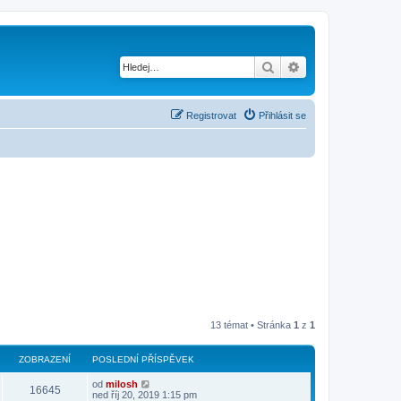
Hledat
Pokročilé hledání
Registrovat
Přihlásit se
13 témat • Stránka
1
z
1
ZOBRAZENÍ
POSLEDNÍ PŘÍSPĚVEK
od
milosh
16645
ned říj 20, 2019 1:15 pm