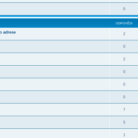
0
ODPOVĚDI
o adrese
2
0
2
0
0
0
7
5
1