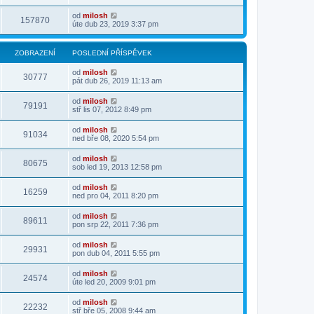
od
milosh
157870
úte dub 23, 2019 3:37 pm
ZOBRAZENÍ
POSLEDNÍ PŘÍSPĚVEK
od
milosh
30777
pát dub 26, 2019 11:13 am
od
milosh
79191
stř lis 07, 2012 8:49 pm
od
milosh
91034
ned bře 08, 2020 5:54 pm
od
milosh
80675
sob led 19, 2013 12:58 pm
od
milosh
16259
ned pro 04, 2011 8:20 pm
od
milosh
89611
pon srp 22, 2011 7:36 pm
od
milosh
29931
pon dub 04, 2011 5:55 pm
od
milosh
24574
úte led 20, 2009 9:01 pm
od
milosh
22232
stř bře 05, 2008 9:44 am