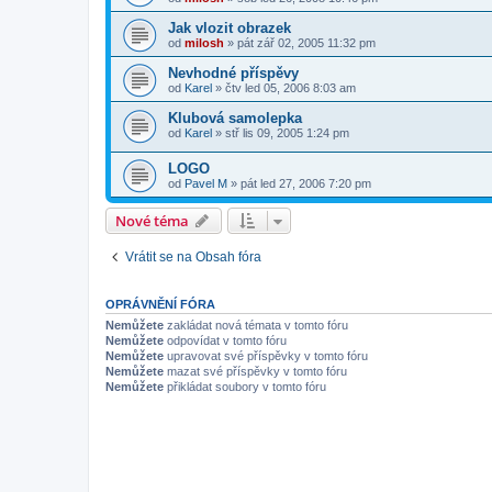
Jak vlozit obrazek
od
milosh
»
pát zář 02, 2005 11:32 pm
Nevhodné příspěvy
od
Karel
»
čtv led 05, 2006 8:03 am
Klubová samolepka
od
Karel
»
stř lis 09, 2005 1:24 pm
LOGO
od
Pavel M
»
pát led 27, 2006 7:20 pm
Nové téma
Vrátit se na Obsah fóra
OPRÁVNĚNÍ FÓRA
Nemůžete
zakládat nová témata v tomto fóru
Nemůžete
odpovídat v tomto fóru
Nemůžete
upravovat své příspěvky v tomto fóru
Nemůžete
mazat své příspěvky v tomto fóru
Nemůžete
přikládat soubory v tomto fóru