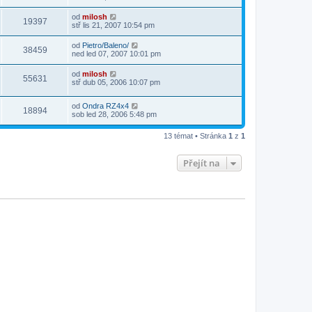
od
milosh
19397
stř lis 21, 2007 10:54 pm
od
Pietro/Baleno/
38459
ned led 07, 2007 10:01 pm
od
milosh
55631
stř dub 05, 2006 10:07 pm
od
Ondra RZ4x4
18894
sob led 28, 2006 5:48 pm
13 témat • Stránka
1
z
1
Přejít na