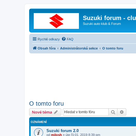
Suzuki forum - cl
Suzuki auto klub & Forum
Rychlé odkazy
FAQ
Obsah fóra
Administrátorská sekce
O tomto foru
O tomto foru
Hledat
Pokroč
Nové téma
OZNÁMENÍ
Suzuki forum 2.0
od
milosh
»
úte říj 01, 2019 8:39 pm