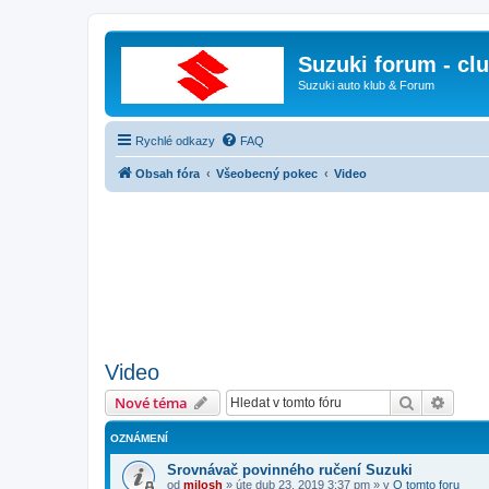
Suzuki forum - cl
Suzuki auto klub & Forum
Rychlé odkazy
FAQ
Obsah fóra
Všeobecný pokec
Video
Video
Hledat
Pokroč
Nové téma
OZNÁMENÍ
Srovnávač povinného ručení Suzuki
od
milosh
»
úte dub 23, 2019 3:37 pm
» v
O tomto foru