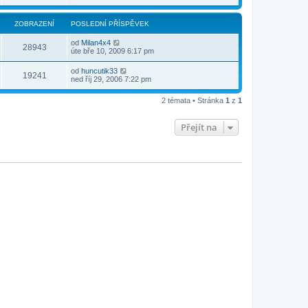
ZOBRAZENÍ
POSLEDNÍ PŘÍSPĚVEK
od
Milan4x4
28943
úte bře 10, 2009 6:17 pm
od
huncutik33
19241
ned říj 29, 2006 7:22 pm
2 témata • Stránka
1
z
1
Přejít na