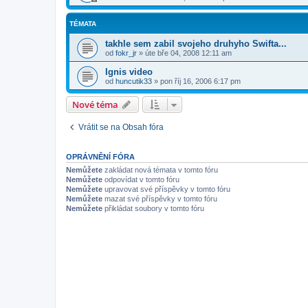
TÉMATA
takhle sem zabil svojeho druhyho Swifta...
od
fokr_jr
»
úte bře 04, 2008 12:11 am
Ignis video
od
huncutik33
»
pon říj 16, 2006 6:17 pm
Nové téma
Vrátit se na Obsah fóra
OPRÁVNĚNÍ FÓRA
Nemůžete
zakládat nová témata v tomto fóru
Nemůžete
odpovídat v tomto fóru
Nemůžete
upravovat své příspěvky v tomto fóru
Nemůžete
mazat své příspěvky v tomto fóru
Nemůžete
přikládat soubory v tomto fóru