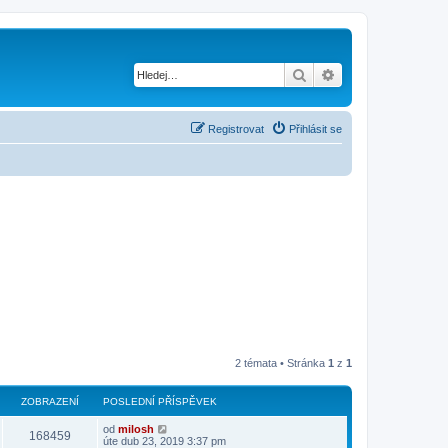
Hledat
Pokročilé hledání
Registrovat
Přihlásit se
2 témata • Stránka
1
z
1
ZOBRAZENÍ
POSLEDNÍ PŘÍSPĚVEK
od
milosh
168459
úte dub 23, 2019 3:37 pm