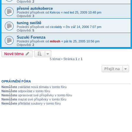
Odpovědi:
2
přesné autokoberce
Poslední příspěvek od
Kekros
«
ned led 25, 2009 10:48 pm
Odpovědi:
3
tuning swiště
Poslední příspěvek od
cicolably
«
čtv zář 14, 2006 7:07 pm
Odpovědi:
5
Suzuki Forenza
Poslední příspěvek od
milosh
«
pát lis 25, 2005 10:56 pm
Odpovědi:
2
Nové téma
5 témat • Stránka
1
z
1
Přejít na
OPRÁVNĚNÍ FÓRA
Nemůžete
zakládat nová témata v tomto fóru
Nemůžete
odpovídat v tomto fóru
Nemůžete
upravovat své příspěvky v tomto fóru
Nemůžete
mazat své příspěvky v tomto fóru
Nemůžete
přikládat soubory v tomto fóru