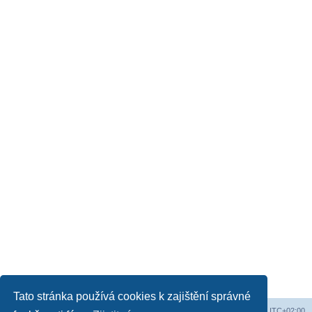
Tato stránka používá cookies k zajištění správné
Obsah fóra
Všechny časy jsou v
UTC+02:00