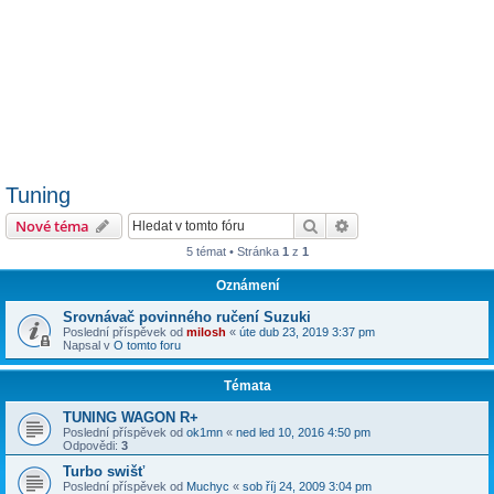
Tuning
Hledat
Pokročilé hledání
Nové téma
5 témat • Stránka
1
z
1
Oznámení
Srovnávač povinného ručení Suzuki
Poslední příspěvek od
milosh
«
úte dub 23, 2019 3:37 pm
Napsal v
O tomto foru
Témata
TUNING WAGON R+
Poslední příspěvek od
ok1mn
«
ned led 10, 2016 4:50 pm
Odpovědi:
3
Turbo swišť
Poslední příspěvek od
Muchyc
«
sob říj 24, 2009 3:04 pm