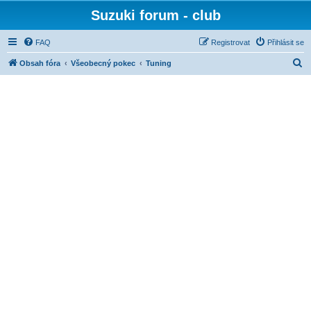
Suzuki forum - club
FAQ
Registrovat
Přihlásit se
H
Obsah fóra
Všeobecný pokec
Tuning
l
e
d
a
t