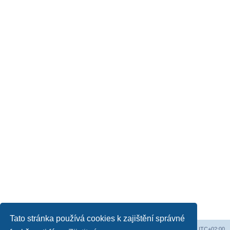
Tato stránka používá cookies k zajištění správné
Obsah fóra
Všechny časy jsou v
UTC+02:00