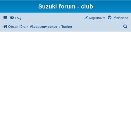
Suzuki forum - club
FAQ
Registrovat
Přihlásit se
H
Obsah fóra
Všeobecný pokec
Tuning
l
e
d
a
t