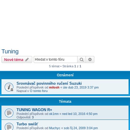
Tuning
Hledat
Pokročilé hledání
Nové téma
5 témat • Stránka
1
z
1
Oznámení
Srovnávač povinného ručení Suzuki
Poslední příspěvek od
milosh
«
úte dub 23, 2019 3:37 pm
Napsal v
O tomto foru
Témata
TUNING WAGON R+
Poslední příspěvek od
ok1mn
«
ned led 10, 2016 4:50 pm
Odpovědi:
3
Turbo swišť
Poslední příspěvek od
Muchyc
«
sob říj 24, 2009 3:04 pm