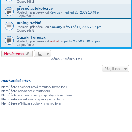
Odpovědi:
2
přesné autokoberce
Poslední příspěvek od
Kekros
«
ned led 25, 2009 10:48 pm
Odpovědi:
3
tuning swiště
Poslední příspěvek od
cicolably
«
čtv zář 14, 2006 7:07 pm
Odpovědi:
5
Suzuki Forenza
Poslední příspěvek od
milosh
«
pát lis 25, 2005 10:56 pm
Odpovědi:
2
Nové téma
5 témat • Stránka
1
z
1
Přejít na
OPRÁVNĚNÍ FÓRA
Nemůžete
zakládat nová témata v tomto fóru
Nemůžete
odpovídat v tomto fóru
Nemůžete
upravovat své příspěvky v tomto fóru
Nemůžete
mazat své příspěvky v tomto fóru
Nemůžete
přikládat soubory v tomto fóru