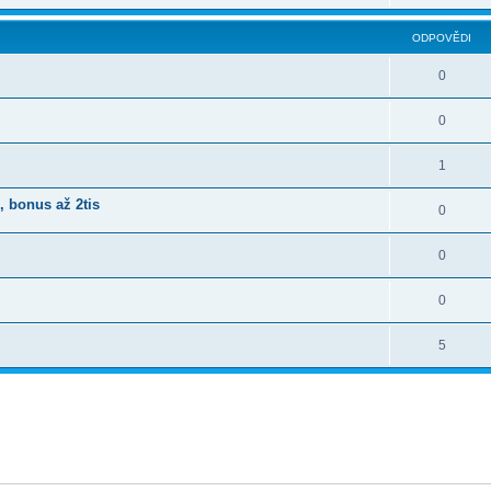
ODPOVĚDI
0
0
1
 bonus až 2tis
0
0
0
5