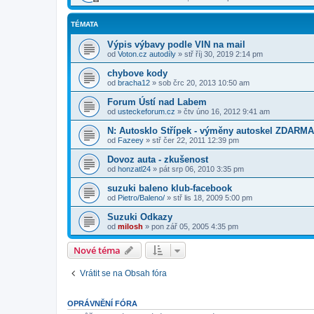
TÉMATA
Výpis výbavy podle VIN na mail
od
Voton.cz autodíly
»
stř říj 30, 2019 2:14 pm
chybove kody
od
bracha12
»
sob črc 20, 2013 10:50 am
Forum Ústí nad Labem
od
usteckeforum.cz
»
čtv úno 16, 2012 9:41 am
N: Autosklo Střípek - výměny autoskel ZDARMA,
od
Fazeey
»
stř čer 22, 2011 12:39 pm
Dovoz auta - zkušenost
od
honzatl24
»
pát srp 06, 2010 3:35 pm
suzuki baleno klub-facebook
od
Pietro/Baleno/
»
stř lis 18, 2009 5:00 pm
Suzuki Odkazy
od
milosh
»
pon zář 05, 2005 4:35 pm
Nové téma
Vrátit se na Obsah fóra
OPRÁVNĚNÍ FÓRA