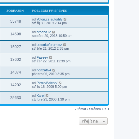
ZOBRAZENÍ
POSLEDNÍ PŘÍSPĚVEK
od
Voton.cz autodíly
55748
stř říj 30, 2019 2:14 pm
od
bracha12
14598
sob črc 20, 2013 10:50 am
od
usteckeforum.cz
15027
stř bře 21, 2012 2:35 pm
od
Fazeey
13602
stř čer 22, 2011 12:39 pm
od
honzatl24
14374
pát srp 06, 2010 3:35 pm
od
Pietro/Baleno/
14202
stř lis 18, 2009 5:00 pm
od
Karel
25633
čtv bře 23, 2006 1:39 pm
7 témat • Stránka
1
z
1
Přejít na