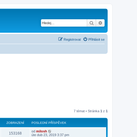
Hledat
Pokročilé hledání
Registrovat
Přihlásit se
7 témat • Stránka
1
z
1
ZOBRAZENÍ
POSLEDNÍ PŘÍSPĚVEK
od
milosh
153168
úte dub 23, 2019 3:37 pm