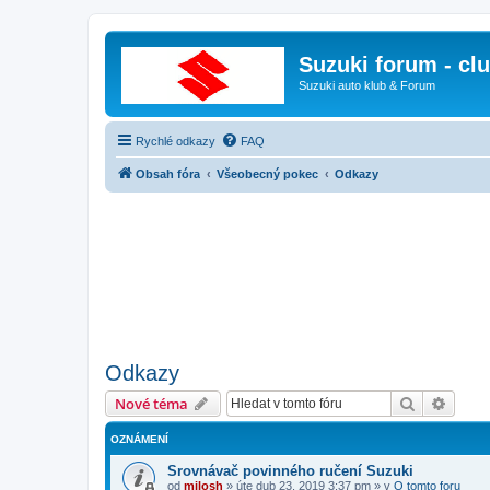
Suzuki forum - cl
Suzuki auto klub & Forum
Rychlé odkazy
FAQ
Obsah fóra
Všeobecný pokec
Odkazy
Odkazy
Hledat
Pokroč
Nové téma
OZNÁMENÍ
Srovnávač povinného ručení Suzuki
od
milosh
»
úte dub 23, 2019 3:37 pm
» v
O tomto foru