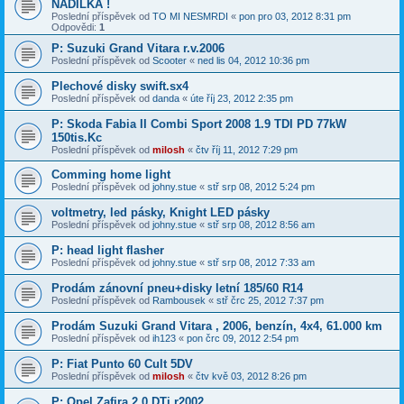
NADÍLKA !
Poslední příspěvek od
TO MI NESMRDI
«
pon pro 03, 2012 8:31 pm
Odpovědi:
1
P: Suzuki Grand Vitara r.v.2006
Poslední příspěvek od
Scooter
«
ned lis 04, 2012 10:36 pm
Plechové disky swift.sx4
Poslední příspěvek od
danda
«
úte říj 23, 2012 2:35 pm
P: Skoda Fabia II Combi Sport 2008 1.9 TDI PD 77kW
150tis.Kc
Poslední příspěvek od
milosh
«
čtv říj 11, 2012 7:29 pm
Comming home light
Poslední příspěvek od
johny.stue
«
stř srp 08, 2012 5:24 pm
voltmetry, led pásky, Knight LED pásky
Poslední příspěvek od
johny.stue
«
stř srp 08, 2012 8:56 am
P: head light flasher
Poslední příspěvek od
johny.stue
«
stř srp 08, 2012 7:33 am
Prodám zánovní pneu+disky letní 185/60 R14
Poslední příspěvek od
Rambousek
«
stř črc 25, 2012 7:37 pm
Prodám Suzuki Grand Vitara , 2006, benzín, 4x4, 61.000 km
Poslední příspěvek od
ih123
«
pon črc 09, 2012 2:54 pm
P: Fiat Punto 60 Cult 5DV
Poslední příspěvek od
milosh
«
čtv kvě 03, 2012 8:26 pm
P: Opel Zafira 2.0 DTi r2002