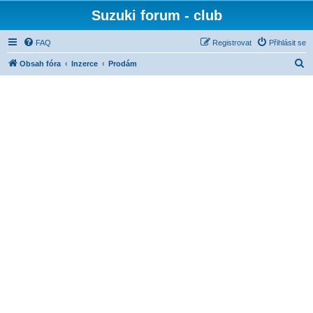
Suzuki forum - club
FAQ
Registrovat
Přihlásit se
H
Obsah fóra
Inzerce
Prodám
l
e
d
a
t