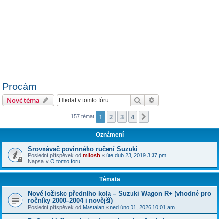
Prodám
Hledat
Pokročilé hledání
Nové téma
1
2
3
4
Další
157 témat
Oznámení
Srovnávač povinného ručení Suzuki
Poslední příspěvek od
milosh
«
úte dub 23, 2019 3:37 pm
Napsal v
O tomto foru
Témata
​Nové ložisko předního kola – Suzuki Wagon R+ (vhodné pro
ročníky 2000–2004 i novější)
Poslední příspěvek od
Mastalan
«
ned úno 01, 2026 10:01 am