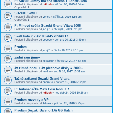
P: Suzuki Jimny kožená strecha + konštrukcia
Poslední příspěvek od
milosh
«
stř úno 05, 2025 6:34 am
Odpovědi:
2
SUZUKI SWIFT
Poslední příspěvek od
Venca
«
stř říj 16, 2019 6:55 am
Odpovědi:
1
P: Mlhové světla Suzuki Grand Vitara 2006
Poslední příspěvek od
jan-j31
«
čtv říj 03, 2019 6:11 pm
Swift kola r17 4x100 et45 205/40 17
Poslední příspěvek od
pepepe
«
pon srp 20, 2018 3:49 pm
Prodám
Poslední příspěvek od
jan-j31
«
čtv lis 16, 2017 9:10 pm
zadní rám jimny
Poslední příspěvek od
exkalibur
«
čtv lis 02, 2017 4:53 pm
4x zimné pneu + 4x plechove disky = 2000,-
Poslední příspěvek od
kukino
«
sob říj 14, 2017 10:32 am
Tažné zařízení Suzuki Grand Vitara
Poslední příspěvek od
ondra34
«
pát črc 15, 2016 5:02 pm
P: Autosedačka Maxi Cosi Rodi XR
Poslední příspěvek od
milosh
«
ned dub 24, 2016 10:26 am
Prodám rozvody s VP
Poslední příspěvek od
Adamx
«
pát úno 26, 2016 5:25 pm
Prodám Suzuki Baleno 1.6i GS Hatch