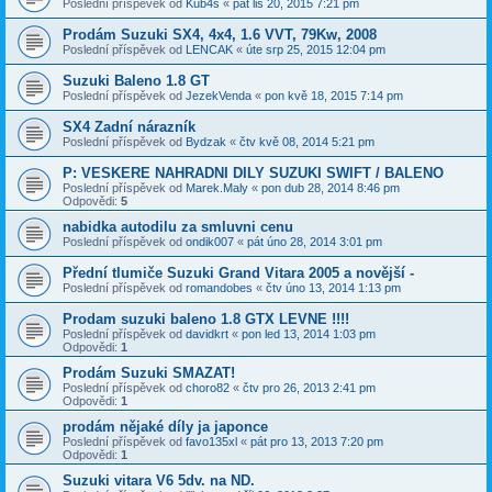
Poslední příspěvek od
Kub4s
«
pát lis 20, 2015 7:21 pm
Prodám Suzuki SX4, 4x4, 1.6 VVT, 79Kw, 2008
Poslední příspěvek od
LENCAK
«
úte srp 25, 2015 12:04 pm
Suzuki Baleno 1.8 GT
Poslední příspěvek od
JezekVenda
«
pon kvě 18, 2015 7:14 pm
SX4 Zadní nárazník
Poslední příspěvek od
Bydzak
«
čtv kvě 08, 2014 5:21 pm
P: VESKERE NAHRADNI DILY SUZUKI SWIFT / BALENO
Poslední příspěvek od
Marek.Maly
«
pon dub 28, 2014 8:46 pm
Odpovědi:
5
nabidka autodilu za smluvni cenu
Poslední příspěvek od
ondik007
«
pát úno 28, 2014 3:01 pm
Přední tlumiče Suzuki Grand Vitara 2005 a novější -
Poslední příspěvek od
romandobes
«
čtv úno 13, 2014 1:13 pm
Prodam suzuki baleno 1.8 GTX LEVNE !!!!
Poslední příspěvek od
davidkrt
«
pon led 13, 2014 1:03 pm
Odpovědi:
1
Prodám Suzuki SMAZAT!
Poslední příspěvek od
choro82
«
čtv pro 26, 2013 2:41 pm
Odpovědi:
1
prodám nějaké díly ja japonce
Poslední příspěvek od
favo135xl
«
pát pro 13, 2013 7:20 pm
Odpovědi:
1
Suzuki vitara V6 5dv. na ND.