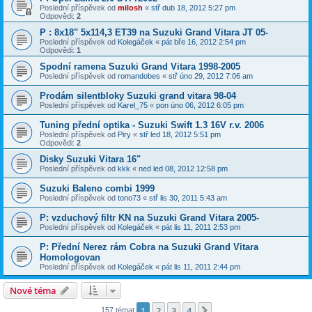
Poslední příspěvek od
milosh
«
stř dub 18, 2012 5:27 pm
Odpovědi:
2
P : 8x18" 5x114,3 ET39 na Suzuki Grand Vitara JT 05-
Poslední příspěvek od
Kolegáček
«
pát bře 16, 2012 2:54 pm
Odpovědi:
1
Spodní ramena Suzuki Grand Vitara 1998-2005
Poslední příspěvek od
romandobes
«
stř úno 29, 2012 7:06 am
Prodám silentbloky Suzuki grand vitara 98-04
Poslední příspěvek od
Karel_75
«
pon úno 06, 2012 6:05 pm
Tuning přední optika - Suzuki Swift 1.3 16V r.v. 2006
Poslední příspěvek od
Piry
«
stř led 18, 2012 5:51 pm
Odpovědi:
2
Disky Suzuki Vitara 16"
Poslední příspěvek od
kkk
«
ned led 08, 2012 12:58 pm
Suzuki Baleno combi 1999
Poslední příspěvek od
tono73
«
stř lis 30, 2011 5:43 am
P: vzduchový filtr KN na Suzuki Grand Vitara 2005-
Poslední příspěvek od
Kolegáček
«
pát lis 11, 2011 2:53 pm
P: Přední Nerez rám Cobra na Suzuki Grand Vitara
Homologovan
Poslední příspěvek od
Kolegáček
«
pát lis 11, 2011 2:44 pm
Nové téma
1
2
3
4
Další
157 témat