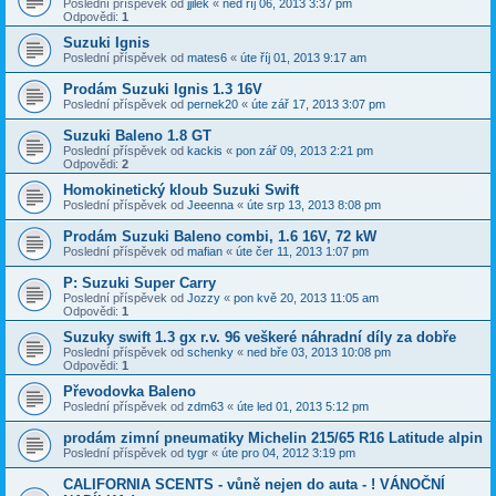
Poslední příspěvek od
jjilek
«
ned říj 06, 2013 3:37 pm
Odpovědi:
1
Suzuki Ignis
Poslední příspěvek od
mates6
«
úte říj 01, 2013 9:17 am
Prodám Suzuki Ignis 1.3 16V
Poslední příspěvek od
pernek20
«
úte zář 17, 2013 3:07 pm
Suzuki Baleno 1.8 GT
Poslední příspěvek od
kackis
«
pon zář 09, 2013 2:21 pm
Odpovědi:
2
Homokinetický kloub Suzuki Swift
Poslední příspěvek od
Jeeenna
«
úte srp 13, 2013 8:08 pm
Prodám Suzuki Baleno combi, 1.6 16V, 72 kW
Poslední příspěvek od
mafian
«
úte čer 11, 2013 1:07 pm
P: Suzuki Super Carry
Poslední příspěvek od
Jozzy
«
pon kvě 20, 2013 11:05 am
Odpovědi:
1
Suzuky swift 1.3 gx r.v. 96 veškeré náhradní díly za dobře
Poslední příspěvek od
schenky
«
ned bře 03, 2013 10:08 pm
Odpovědi:
1
Převodovka Baleno
Poslední příspěvek od
zdm63
«
úte led 01, 2013 5:12 pm
prodám zimní pneumatiky Michelin 215/65 R16 Latitude alpin
Poslední příspěvek od
tygr
«
úte pro 04, 2012 3:19 pm
CALIFORNIA SCENTS - vůně nejen do auta - ! VÁNOČNÍ