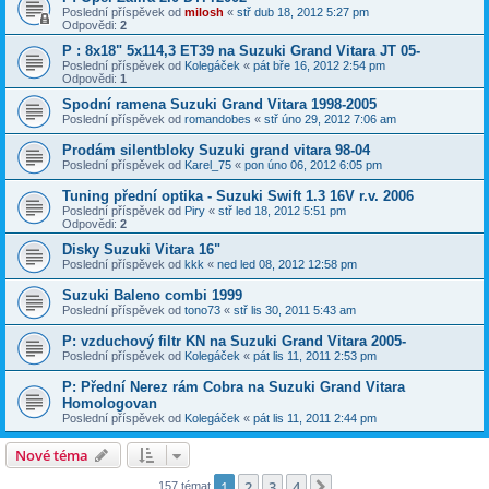
Poslední příspěvek od
milosh
«
stř dub 18, 2012 5:27 pm
Odpovědi:
2
P : 8x18" 5x114,3 ET39 na Suzuki Grand Vitara JT 05-
Poslední příspěvek od
Kolegáček
«
pát bře 16, 2012 2:54 pm
Odpovědi:
1
Spodní ramena Suzuki Grand Vitara 1998-2005
Poslední příspěvek od
romandobes
«
stř úno 29, 2012 7:06 am
Prodám silentbloky Suzuki grand vitara 98-04
Poslední příspěvek od
Karel_75
«
pon úno 06, 2012 6:05 pm
Tuning přední optika - Suzuki Swift 1.3 16V r.v. 2006
Poslední příspěvek od
Piry
«
stř led 18, 2012 5:51 pm
Odpovědi:
2
Disky Suzuki Vitara 16"
Poslední příspěvek od
kkk
«
ned led 08, 2012 12:58 pm
Suzuki Baleno combi 1999
Poslední příspěvek od
tono73
«
stř lis 30, 2011 5:43 am
P: vzduchový filtr KN na Suzuki Grand Vitara 2005-
Poslední příspěvek od
Kolegáček
«
pát lis 11, 2011 2:53 pm
P: Přední Nerez rám Cobra na Suzuki Grand Vitara
Homologovan
Poslední příspěvek od
Kolegáček
«
pát lis 11, 2011 2:44 pm
Nové téma
1
2
3
4
Další
157 témat