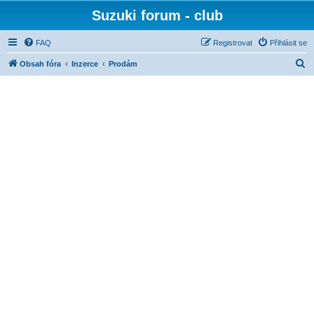
Suzuki forum - club
FAQ
Registrovat
Přihlásit se
H
Obsah fóra
Inzerce
Prodám
l
e
d
a
t