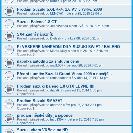
Poslední příspěvek od
Kub4s
«
pát lis 20, 2015 7:21 pm
Prodám Suzuki SX4, 4x4, 1.6 VVT, 79Kw, 2008
Poslední příspěvek od
LENCAK
«
úte srp 25, 2015 12:04 pm
Suzuki Baleno 1.8 GT
Poslední příspěvek od
JezekVenda
«
pon kvě 18, 2015 7:14 pm
SX4 Zadní nárazník
Poslední příspěvek od
Bydzak
«
čtv kvě 08, 2014 5:21 pm
P: VESKERE NAHRADNI DILY SUZUKI SWIFT / BALENO
Poslední příspěvek od
Marek.Maly
«
pon dub 28, 2014 8:46 pm
Odpovědi:
5
nabidka autodilu za smluvni cenu
Poslední příspěvek od
ondik007
«
pát úno 28, 2014 3:01 pm
Přední tlumiče Suzuki Grand Vitara 2005 a novější -
Poslední příspěvek od
romandobes
«
čtv úno 13, 2014 1:13 pm
Prodam suzuki baleno 1.8 GTX LEVNE !!!!
Poslední příspěvek od
davidkrt
«
pon led 13, 2014 1:03 pm
Odpovědi:
1
Prodám Suzuki SMAZAT!
Poslední příspěvek od
choro82
«
čtv pro 26, 2013 2:41 pm
Odpovědi:
1
prodám nějaké díly ja japonce
Poslední příspěvek od
favo135xl
«
pát pro 13, 2013 7:20 pm
Odpovědi:
1
Suzuki vitara V6 5dv. na ND.