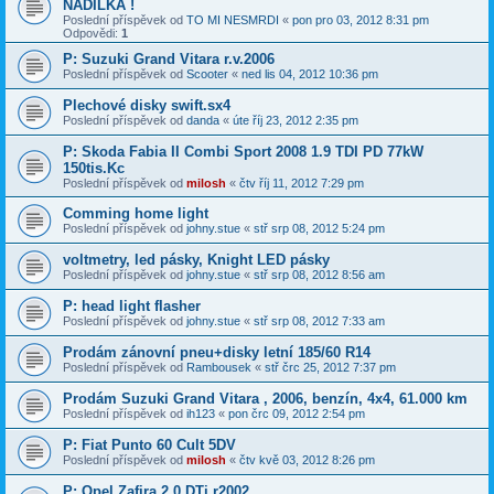
NADÍLKA !
Poslední příspěvek od
TO MI NESMRDI
«
pon pro 03, 2012 8:31 pm
Odpovědi:
1
P: Suzuki Grand Vitara r.v.2006
Poslední příspěvek od
Scooter
«
ned lis 04, 2012 10:36 pm
Plechové disky swift.sx4
Poslední příspěvek od
danda
«
úte říj 23, 2012 2:35 pm
P: Skoda Fabia II Combi Sport 2008 1.9 TDI PD 77kW
150tis.Kc
Poslední příspěvek od
milosh
«
čtv říj 11, 2012 7:29 pm
Comming home light
Poslední příspěvek od
johny.stue
«
stř srp 08, 2012 5:24 pm
voltmetry, led pásky, Knight LED pásky
Poslední příspěvek od
johny.stue
«
stř srp 08, 2012 8:56 am
P: head light flasher
Poslední příspěvek od
johny.stue
«
stř srp 08, 2012 7:33 am
Prodám zánovní pneu+disky letní 185/60 R14
Poslední příspěvek od
Rambousek
«
stř črc 25, 2012 7:37 pm
Prodám Suzuki Grand Vitara , 2006, benzín, 4x4, 61.000 km
Poslední příspěvek od
ih123
«
pon črc 09, 2012 2:54 pm
P: Fiat Punto 60 Cult 5DV
Poslední příspěvek od
milosh
«
čtv kvě 03, 2012 8:26 pm
P: Opel Zafira 2.0 DTi r2002