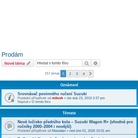
Prodám
Hledat
Pokročilé hledání
Nové téma
1
2
3
4
Další
157 témat
Oznámení
Srovnávač povinného ručení Suzuki
Poslední příspěvek od
milosh
«
úte dub 23, 2019 3:37 pm
Napsal v
O tomto foru
Témata
​Nové ložisko předního kola – Suzuki Wagon R+ (vhodné pro
ročníky 2000–2004 i novější)
Poslední příspěvek od
Mastalan
«
ned úno 01, 2026 10:01 am