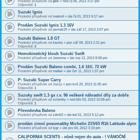
Poslední příspěvek od
jjilek
«
ned říj 06, 2013 3:37 pm
Odpovědi:
1
Suzuki Ignis
Poslední příspěvek od
mates6
«
úte říj 01, 2013 9:17 am
Prodám Suzuki Ignis 1.3 16V
Poslední příspěvek od
pernek20
«
úte zář 17, 2013 3:07 pm
Suzuki Baleno 1.8 GT
Poslední příspěvek od
kackis
«
pon zář 09, 2013 2:21 pm
Odpovědi:
2
Homokinetický kloub Suzuki Swift
Poslední příspěvek od
Jeeenna
«
úte srp 13, 2013 8:08 pm
Prodám Suzuki Baleno combi, 1.6 16V, 72 kW
Poslední příspěvek od
mafian
«
úte čer 11, 2013 1:07 pm
P: Suzuki Super Carry
Poslední příspěvek od
Jozzy
«
pon kvě 20, 2013 11:05 am
Odpovědi:
1
Suzuky swift 1.3 gx r.v. 96 veškeré náhradní díly za dobře
Poslední příspěvek od
schenky
«
ned bře 03, 2013 10:08 pm
Odpovědi:
1
Převodovka Baleno
Poslední příspěvek od
zdm63
«
úte led 01, 2013 5:12 pm
prodám zimní pneumatiky Michelin 215/65 R16 Latitude alpin
Poslední příspěvek od
tygr
«
úte pro 04, 2012 3:19 pm
CALIFORNIA SCENTS - vůně nejen do auta - ! VÁNOČNÍ