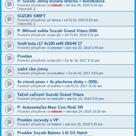
P: Suzuki Jimny kožená strecha + konštrukcia
Poslední příspěvek od
milosh
«
stř úno 05, 2025 6:34 am
Odpovědi:
2
SUZUKI SWIFT
Poslední příspěvek od
Venca
«
stř říj 16, 2019 6:55 am
Odpovědi:
1
P: Mlhové světla Suzuki Grand Vitara 2006
Poslední příspěvek od
jan-j31
«
čtv říj 03, 2019 6:11 pm
Swift kola r17 4x100 et45 205/40 17
Poslední příspěvek od
pepepe
«
pon srp 20, 2018 3:49 pm
Prodám
Poslední příspěvek od
jan-j31
«
čtv lis 16, 2017 9:10 pm
zadní rám jimny
Poslední příspěvek od
exkalibur
«
čtv lis 02, 2017 4:53 pm
4x zimné pneu + 4x plechove disky = 2000,-
Poslední příspěvek od
kukino
«
sob říj 14, 2017 10:32 am
Tažné zařízení Suzuki Grand Vitara
Poslední příspěvek od
ondra34
«
pát črc 15, 2016 5:02 pm
P: Autosedačka Maxi Cosi Rodi XR
Poslední příspěvek od
milosh
«
ned dub 24, 2016 10:26 am
Prodám rozvody s VP
Poslední příspěvek od
Adamx
«
pát úno 26, 2016 5:25 pm
Prodám Suzuki Baleno 1.6i GS Hatch