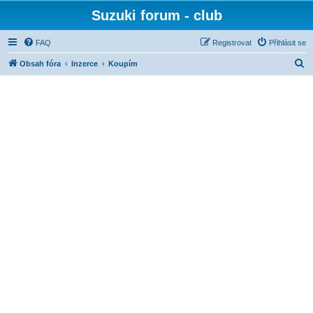
Suzuki forum - club
FAQ
Registrovat
Přihlásit se
H
Obsah fóra
Inzerce
Koupím
l
e
d
a
t