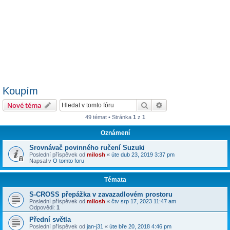
Koupím
Hledat
Pokročilé hledání
Nové téma
49 témat • Stránka
1
z
1
Oznámení
Srovnávač povinného ručení Suzuki
Poslední příspěvek od
milosh
«
úte dub 23, 2019 3:37 pm
Napsal v
O tomto foru
Témata
S-CROSS přepážka v zavazadlovém prostoru
Poslední příspěvek od
milosh
«
čtv srp 17, 2023 11:47 am
Odpovědi:
1
Přední světla
Poslední příspěvek od
jan-j31
«
úte bře 20, 2018 4:46 pm