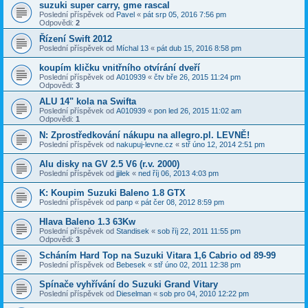
suzuki super carry, gme rascal
Poslední příspěvek od
Pavel
«
pát srp 05, 2016 7:56 pm
Odpovědi:
2
Řízení Swift 2012
Poslední příspěvek od
Míchal 13
«
pát dub 15, 2016 8:58 pm
koupím kličku vnitřního otvírání dveří
Poslední příspěvek od
A010939
«
čtv bře 26, 2015 11:24 pm
Odpovědi:
3
ALU 14" kola na Swifta
Poslední příspěvek od
A010939
«
pon led 26, 2015 11:02 am
Odpovědi:
1
N: Zprostředkování nákupu na allegro.pl. LEVNĚ!
Poslední příspěvek od
nakupuj-levne.cz
«
stř úno 12, 2014 2:51 pm
Alu disky na GV 2.5 V6 (r.v. 2000)
Poslední příspěvek od
jjilek
«
ned říj 06, 2013 4:03 pm
K: Koupim Suzuki Baleno 1.8 GTX
Poslední příspěvek od
panp
«
pát čer 08, 2012 8:59 pm
Hlava Baleno 1.3 63Kw
Poslední příspěvek od
Standisek
«
sob říj 22, 2011 11:55 pm
Odpovědi:
3
Scháním Hard Top na Suzuki Vitara 1,6 Cabrio od 89-99
Poslední příspěvek od
Bebesek
«
stř úno 02, 2011 12:38 pm
Spínače vyhřívání do Suzuki Grand Vitary
Poslední příspěvek od
Dieselman
«
sob pro 04, 2010 12:22 pm