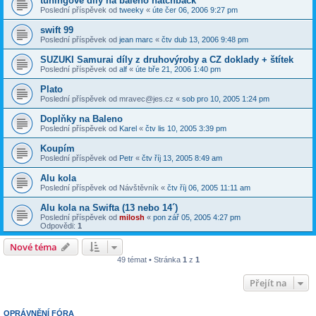
tuningove dily na baleno hatchback
Poslední příspěvek od
tweeky
«
úte čer 06, 2006 9:27 pm
swift 99
Poslední příspěvek od
jean marc
«
čtv dub 13, 2006 9:48 pm
SUZUKI Samurai díly z druhovýroby a CZ doklady + štítek
Poslední příspěvek od
alf
«
úte bře 21, 2006 1:40 pm
Plato
Poslední příspěvek od
mravec@jes.cz
«
sob pro 10, 2005 1:24 pm
Doplňky na Baleno
Poslední příspěvek od
Karel
«
čtv lis 10, 2005 3:39 pm
Koupím
Poslední příspěvek od
Petr
«
čtv říj 13, 2005 8:49 am
Alu kola
Poslední příspěvek od
Návštěvník
«
čtv říj 06, 2005 11:11 am
Alu kola na Swifta (13 nebo 14´)
Poslední příspěvek od
milosh
«
pon zář 05, 2005 4:27 pm
Odpovědi:
1
Nové téma
49 témat • Stránka
1
z
1
Přejít na
OPRÁVNĚNÍ FÓRA