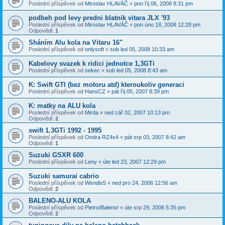
Poslední příspěvek od
Miroslav HLAVÁČ
«
pon říj 06, 2008 8:31 pm
podbeh pod levy predni blatnik vitara JLX '93
Poslední příspěvek od
Miroslav HLAVÁČ
«
pon úno 18, 2008 12:28 pm
Odpovědi:
1
Sháním Alu kola na Vitaru 16"
Poslední příspěvek od
onlysoft
«
sob led 05, 2008 10:33 am
Kabelovy svazek k ridici jednotce 1,3GTi
Poslední příspěvek od
sekec
«
sob led 05, 2008 8:43 am
K: Swift GTI (bez motoru atd) kteroukoliv generaci
Poslední příspěvek od
HansCZ
«
pát říj 05, 2007 8:39 pm
K: matky na ALU kola
Poslední příspěvek od
Mirda
«
ned zář 02, 2007 10:13 pm
Odpovědi:
2
swift 1.3GTi 1992 - 1995
Poslední příspěvek od
Ondra RZ4x4
«
pát srp 03, 2007 8:42 am
Odpovědi:
1
Suzuki GSXR 600
Poslední příspěvek od
Leny
«
úte led 23, 2007 12:29 pm
Suzuki samurai cabrio
Poslední příspěvek od
Wendis5
«
ned pro 24, 2006 12:56 am
Odpovědi:
2
BALENO-ALU KOLA
Poslední příspěvek od
Pietro/Baleno/
«
úte srp 29, 2006 5:35 pm
Odpovědi:
2