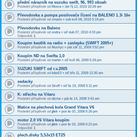
přední nárazník na suzuku swift, 96, 993 obsah
Poslední příspěvek od
Moora
«
úte říj 12, 2010 10:26 am
Převodovka a pumpa posilovače řízení na BALENO 1.3i 16v
Poslední příspěvek od
xmario
«
sob kvě 08, 2010 5:19 pm
Převodovku na Baleno
Poslední příspěvek od
ondra
«
stř dub 07, 2010 4:33 pm
Odpovědi:
1
Koupim kastlik na radio + zaslepku (SWIFT 2005+)
Poslední příspěvek od
Muchyc
«
pát zář 11, 2009 3:52 pm
Koupím ND na Swifta 1,0
Poslední příspěvek od
martin
«
stř kvě 06, 2009 5:29 pm
SUZUKI SWIFT od r.v.2005
Poslední příspěvek od
luboš3
«
stř bře 11, 2009 12:30 am
sedacky
Poslední příspěvek od
Stroff
«
stř lis 19, 2008 5:11 pm
K: střechu na Vitaru
Poslední příspěvek od
dizma
«
pát lis 14, 2008 3:43 am
Matice na plechová kola Grand Vitara V6
Poslední příspěvek od
jjilek
«
pon lis 03, 2008 6:26 pm
motor 2.0 V6 Vitara koupím
Poslední příspěvek od
jjilek
«
pon lis 03, 2008 6:23 pm
Odpovědi:
1
plech.disky 5,5Jx15 ET25