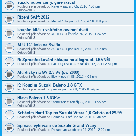
suzuki super carry, gme rascal
Poslední příspěvek od
Pavel
«
pát srp 05, 2016 7:56 pm
Odpovědi:
2
Řízení Swift 2012
Poslední příspěvek od
Míchal 13
«
pát dub 15, 2016 8:58 pm
koupím kličku vnitřního otvírání dveří
Poslední příspěvek od
A010939
«
čtv bře 26, 2015 11:24 pm
Odpovědi:
3
ALU 14" kola na Swifta
Poslední příspěvek od
A010939
«
pon led 26, 2015 11:02 am
Odpovědi:
1
N: Zprostředkování nákupu na allegro.pl. LEVNĚ!
Poslední příspěvek od
nakupuj-levne.cz
«
stř úno 12, 2014 2:51 pm
Alu disky na GV 2.5 V6 (r.v. 2000)
Poslední příspěvek od
jjilek
«
ned říj 06, 2013 4:03 pm
K: Koupim Suzuki Baleno 1.8 GTX
Poslední příspěvek od
panp
«
pát čer 08, 2012 8:59 pm
Hlava Baleno 1.3 63Kw
Poslední příspěvek od
Standisek
«
sob říj 22, 2011 11:55 pm
Odpovědi:
3
Scháním Hard Top na Suzuki Vitara 1,6 Cabrio od 89-99
Poslední příspěvek od
Bebesek
«
stř úno 02, 2011 12:38 pm
Spínače vyhřívání do Suzuki Grand Vitary
Poslední příspěvek od
Dieselman
«
sob pro 04, 2010 12:22 pm