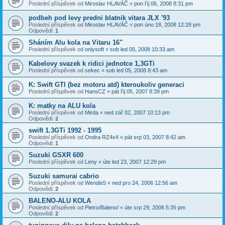
Poslední příspěvek od
Miroslav HLAVÁČ
«
pon říj 06, 2008 8:31 pm
podbeh pod levy predni blatnik vitara JLX '93
Poslední příspěvek od
Miroslav HLAVÁČ
«
pon úno 18, 2008 12:28 pm
Odpovědi:
1
Sháním Alu kola na Vitaru 16"
Poslední příspěvek od
onlysoft
«
sob led 05, 2008 10:33 am
Kabelovy svazek k ridici jednotce 1,3GTi
Poslední příspěvek od
sekec
«
sob led 05, 2008 8:43 am
K: Swift GTI (bez motoru atd) kteroukoliv generaci
Poslední příspěvek od
HansCZ
«
pát říj 05, 2007 8:39 pm
K: matky na ALU kola
Poslední příspěvek od
Mirda
«
ned zář 02, 2007 10:13 pm
Odpovědi:
2
swift 1.3GTi 1992 - 1995
Poslední příspěvek od
Ondra RZ4x4
«
pát srp 03, 2007 8:42 am
Odpovědi:
1
Suzuki GSXR 600
Poslední příspěvek od
Leny
«
úte led 23, 2007 12:29 pm
Suzuki samurai cabrio
Poslední příspěvek od
Wendis5
«
ned pro 24, 2006 12:56 am
Odpovědi:
2
BALENO-ALU KOLA
Poslední příspěvek od
Pietro/Baleno/
«
úte srp 29, 2006 5:35 pm
Odpovědi:
2