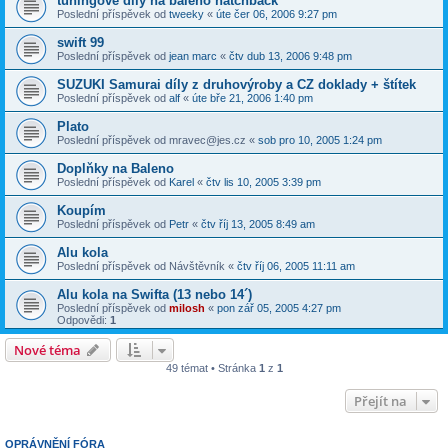
tuningove dily na baleno hatchback
Poslední příspěvek od
tweeky
«
úte čer 06, 2006 9:27 pm
swift 99
Poslední příspěvek od
jean marc
«
čtv dub 13, 2006 9:48 pm
SUZUKI Samurai díly z druhovýroby a CZ doklady + štítek
Poslední příspěvek od
alf
«
úte bře 21, 2006 1:40 pm
Plato
Poslední příspěvek od
mravec@jes.cz
«
sob pro 10, 2005 1:24 pm
Doplňky na Baleno
Poslední příspěvek od
Karel
«
čtv lis 10, 2005 3:39 pm
Koupím
Poslední příspěvek od
Petr
«
čtv říj 13, 2005 8:49 am
Alu kola
Poslední příspěvek od
Návštěvník
«
čtv říj 06, 2005 11:11 am
Alu kola na Swifta (13 nebo 14´)
Poslední příspěvek od
milosh
«
pon zář 05, 2005 4:27 pm
Odpovědi:
1
Nové téma
49 témat • Stránka
1
z
1
Přejít na
OPRÁVNĚNÍ FÓRA