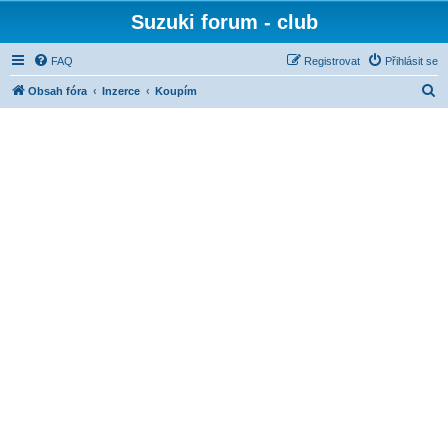
Suzuki forum - club
FAQ
Registrovat
Přihlásit se
H
Obsah fóra
Inzerce
Koupím
l
e
d
a
t