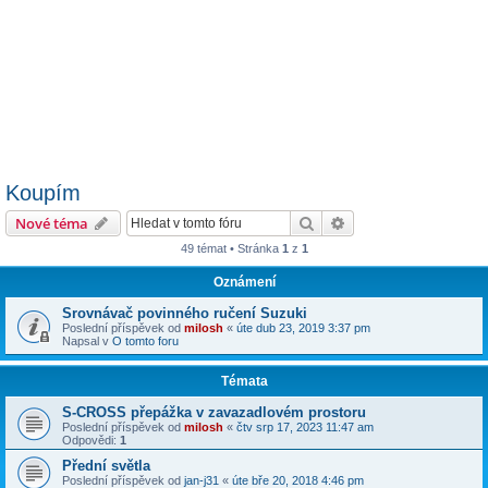
Koupím
Hledat
Pokročilé hledání
Nové téma
49 témat • Stránka
1
z
1
Oznámení
Srovnávač povinného ručení Suzuki
Poslední příspěvek od
milosh
«
úte dub 23, 2019 3:37 pm
Napsal v
O tomto foru
Témata
S-CROSS přepážka v zavazadlovém prostoru
Poslední příspěvek od
milosh
«
čtv srp 17, 2023 11:47 am
Odpovědi:
1
Přední světla
Poslední příspěvek od
jan-j31
«
úte bře 20, 2018 4:46 pm