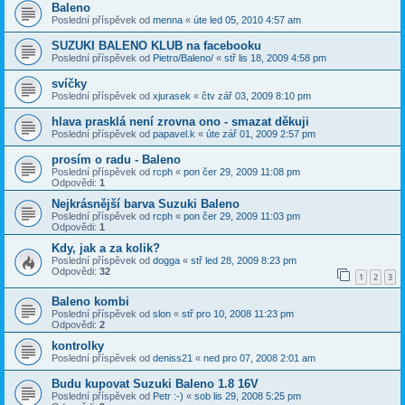
Baleno
Poslední příspěvek od
menna
«
úte led 05, 2010 4:57 am
SUZUKI BALENO KLUB na facebooku
Poslední příspěvek od
Pietro/Baleno/
«
stř lis 18, 2009 4:58 pm
svíčky
Poslední příspěvek od
xjurasek
«
čtv zář 03, 2009 8:10 pm
hlava prasklá není zrovna ono - smazat děkuji
Poslední příspěvek od
papavel.k
«
úte zář 01, 2009 2:57 pm
prosím o radu - Baleno
Poslední příspěvek od
rcph
«
pon čer 29, 2009 11:08 pm
Odpovědi:
1
Nejkrásnější barva Suzuki Baleno
Poslední příspěvek od
rcph
«
pon čer 29, 2009 11:03 pm
Odpovědi:
1
Kdy, jak a za kolik?
Poslední příspěvek od
dogga
«
stř led 28, 2009 8:23 pm
Odpovědi:
32
1
2
3
Baleno kombi
Poslední příspěvek od
slon
«
stř pro 10, 2008 11:23 pm
Odpovědi:
2
kontrolky
Poslední příspěvek od
deniss21
«
ned pro 07, 2008 2:01 am
Budu kupovat Suzuki Baleno 1.8 16V
Poslední příspěvek od
Petr :-)
«
sob lis 29, 2008 5:25 pm