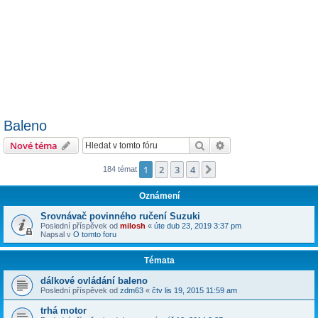
Baleno
Hledat
Pokročilé hledání
Nové téma
1
2
3
4
Další
184 témat
Oznámení
Srovnávač povinného ručení Suzuki
Poslední příspěvek od
milosh
«
úte dub 23, 2019 3:37 pm
Napsal v
O tomto foru
Témata
dálkové ovládání baleno
Poslední příspěvek od
zdm63
«
čtv lis 19, 2015 11:59 am
trhá motor