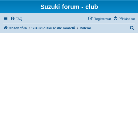
Suzuki forum - club
FAQ
Registrovat
Přihlásit se
H
Obsah fóra
Suzuki diskuse dle modelů
Baleno
l
e
d
a
t