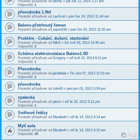
Poslední příspěvek od
denny
«
pát zář 12, 2014 2:27 pm
Odpovědi:
1
převodovka 1.9td
Poslední příspěvek od
zachvat
«
pon čer 24, 2013 11:40 am
Baleno-přetrhnutý řemen
Poslední příspěvek od
stano030
«
pon čer 03, 2013 11:50 am
Problém - Cukání, dušení, startování
Poslední příspěvek od
Miloš
«
čtv kvě 30, 2013 10:40 am
Odpovědi:
2
Schéma elektroinstalace Baleno1.9D
Poslední příspěvek od
Gregory
«
stř kvě 15, 2013 8:11 pm
Odpovědi:
1
Převodovka
Poslední příspěvek od
jardafiala
«
čtv úno 07, 2013 11:53 am
Odpovědi:
2
převodovka
Poslední příspěvek od
zdm63
«
pon pro 03, 2012 5:59 pm
zpatecka
Poslední příspěvek od
plech
«
stř lis 28, 2012 5:21 pm
Odpovědi:
1
Sněhové řetězy
Poslední příspěvek od
Elizabeth
«
stř lis 14, 2012 9:14 am
Mytí auta
Poslední příspěvek od
Elizabeth
«
stř lis 14, 2012 9:10 am
Odpovědi:
26
1
2