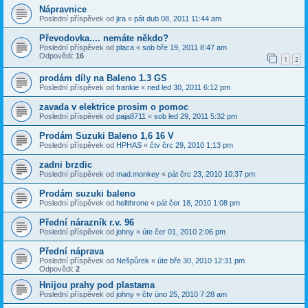
Nápravnice
Poslední příspěvek od
jira
«
pát dub 08, 2011 11:44 am
Převodovka.... nemáte někdo?
Poslední příspěvek od
placa
«
sob bře 19, 2011 8:47 am
Odpovědi:
16
1
2
prodám díly na Baleno 1.3 GS
Poslední příspěvek od
frankie
«
ned led 30, 2011 6:12 pm
zavada v elektrice prosim o pomoc
Poslední příspěvek od
paja8711
«
sob led 29, 2011 5:32 pm
Prodám Suzuki Baleno 1,6 16 V
Poslední příspěvek od
HPHAS
«
čtv črc 29, 2010 1:13 pm
zadni brzdic
Poslední příspěvek od
mad.monkey
«
pát črc 23, 2010 10:37 pm
Prodám suzuki baleno
Poslední příspěvek od
hellthrone
«
pát čer 18, 2010 1:08 pm
Přední nárazník r.v. 96
Poslední příspěvek od
johny
«
úte čer 01, 2010 2:06 pm
Přední náprava
Poslední příspěvek od
Nešpůrek
«
úte bře 30, 2010 12:31 pm
Odpovědi:
2
Hnijou prahy pod plastama
Poslední příspěvek od
johny
«
čtv úno 25, 2010 7:28 am