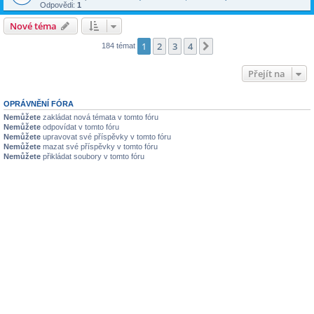
Odpovědi:
1
Nové téma
1
2
3
4
Další
184 témat
Přejít na
OPRÁVNĚNÍ FÓRA
Nemůžete
zakládat nová témata v tomto fóru
Nemůžete
odpovídat v tomto fóru
Nemůžete
upravovat své příspěvky v tomto fóru
Nemůžete
mazat své příspěvky v tomto fóru
Nemůžete
přikládat soubory v tomto fóru