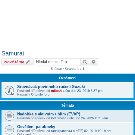
Samurai
Hledat
Pokročilé hledání
Nové téma
5 témat • Stránka
1
z
1
Oznámení
Srovnávač povinného ručení Suzuki
Poslední příspěvek od
milosh
«
úte dub 23, 2019 3:37 pm
Napsal v
O tomto foru
Témata
Nadobka s aktivním uhlím (EVAP)
Poslední příspěvek od
Pvt.Ghost
«
úte úno 24, 2026 11:15 am
Osvětlení palubovky
Poslední příspěvek od
radekpanenka
«
stř říj 02, 2019 10:19 pm
Odpovědi:
1