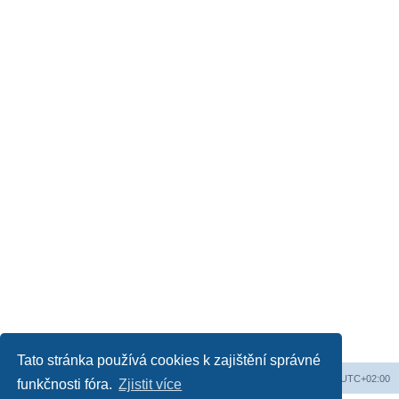
Tato stránka používá cookies k zajištění správné
Obsah fóra
Všechny časy jsou v
UTC+02:00
funkčnosti fóra.
Zjistit více