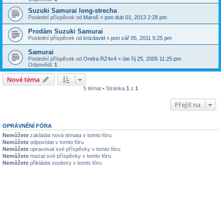
Suzuki Samurai long-strecha
Poslední příspěvek od
Maroš
«
pon dub 01, 2013 2:28 pm
Prodám Suzuki Samurai
Poslední příspěvek od
krizdavid
«
pon zář 05, 2011 5:25 pm
Samurai
Poslední příspěvek od
Ondra RZ4x4
«
úte říj 25, 2005 11:25 pm
Odpovědi:
1
Nové téma
5 témat • Stránka
1
z
1
Přejít na
OPRÁVNĚNÍ FÓRA
Nemůžete
zakládat nová témata v tomto fóru
Nemůžete
odpovídat v tomto fóru
Nemůžete
upravovat své příspěvky v tomto fóru
Nemůžete
mazat své příspěvky v tomto fóru
Nemůžete
přikládat soubory v tomto fóru