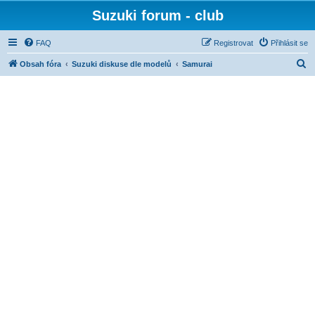
Suzuki forum - club
FAQ
Registrovat
Přihlásit se
H
Obsah fóra
Suzuki diskuse dle modelů
Samurai
l
e
d
a
t