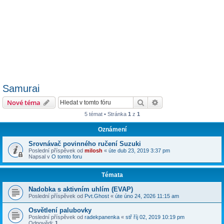
Samurai
Hledat
Pokročilé hledání
Nové téma
5 témat • Stránka
1
z
1
Oznámení
Srovnávač povinného ručení Suzuki
Poslední příspěvek od
milosh
«
úte dub 23, 2019 3:37 pm
Napsal v
O tomto foru
Témata
Nadobka s aktivním uhlím (EVAP)
Poslední příspěvek od
Pvt.Ghost
«
úte úno 24, 2026 11:15 am
Osvětlení palubovky
Poslední příspěvek od
radekpanenka
«
stř říj 02, 2019 10:19 pm
Odpovědi:
1