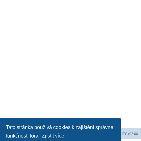
Tato stránka používá cookies k zajištění správné
Obsah fóra
Všechny časy jsou v
UTC+02:00
funkčnosti fóra.
Zjistit více