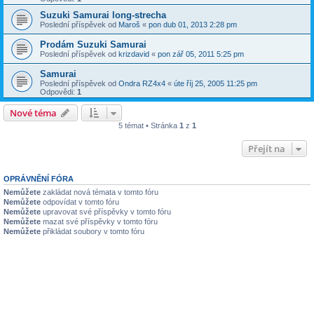
Suzuki Samurai long-strecha
Poslední příspěvek od
Maroš
«
pon dub 01, 2013 2:28 pm
Prodám Suzuki Samurai
Poslední příspěvek od
krizdavid
«
pon zář 05, 2011 5:25 pm
Samurai
Poslední příspěvek od
Ondra RZ4x4
«
úte říj 25, 2005 11:25 pm
Odpovědi:
1
Nové téma
5 témat • Stránka
1
z
1
Přejít na
OPRÁVNĚNÍ FÓRA
Nemůžete
zakládat nová témata v tomto fóru
Nemůžete
odpovídat v tomto fóru
Nemůžete
upravovat své příspěvky v tomto fóru
Nemůžete
mazat své příspěvky v tomto fóru
Nemůžete
přikládat soubory v tomto fóru