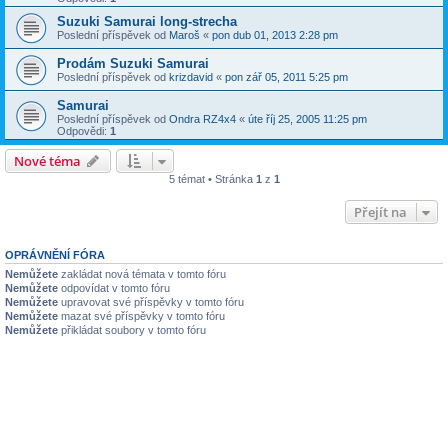
Suzuki Samurai long-strecha
Poslední příspěvek od
Maroš
«
pon dub 01, 2013 2:28 pm
Prodám Suzuki Samurai
Poslední příspěvek od
krizdavid
«
pon zář 05, 2011 5:25 pm
Samurai
Poslední příspěvek od
Ondra RZ4x4
«
úte říj 25, 2005 11:25 pm
Odpovědi:
1
Nové téma
5 témat • Stránka
1
z
1
Přejít na
OPRÁVNĚNÍ FÓRA
Nemůžete
zakládat nová témata v tomto fóru
Nemůžete
odpovídat v tomto fóru
Nemůžete
upravovat své příspěvky v tomto fóru
Nemůžete
mazat své příspěvky v tomto fóru
Nemůžete
přikládat soubory v tomto fóru