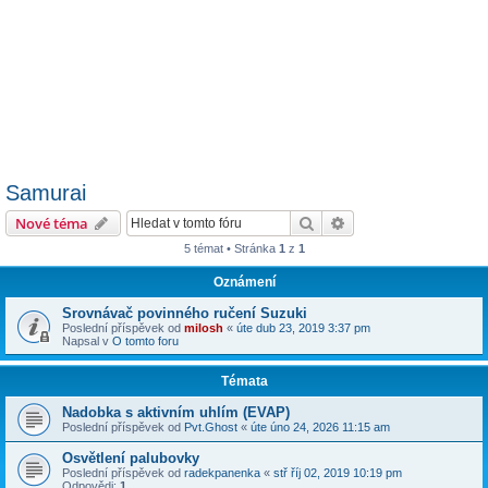
Samurai
Hledat
Pokročilé hledání
Nové téma
5 témat • Stránka
1
z
1
Oznámení
Srovnávač povinného ručení Suzuki
Poslední příspěvek od
milosh
«
úte dub 23, 2019 3:37 pm
Napsal v
O tomto foru
Témata
Nadobka s aktivním uhlím (EVAP)
Poslední příspěvek od
Pvt.Ghost
«
úte úno 24, 2026 11:15 am
Osvětlení palubovky
Poslední příspěvek od
radekpanenka
«
stř říj 02, 2019 10:19 pm
Odpovědi:
1