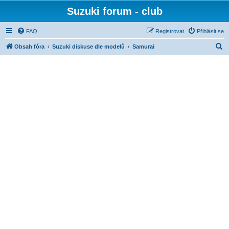
Suzuki forum - club
FAQ
Registrovat
Přihlásit se
H
Obsah fóra
Suzuki diskuse dle modelů
Samurai
l
e
d
a
t