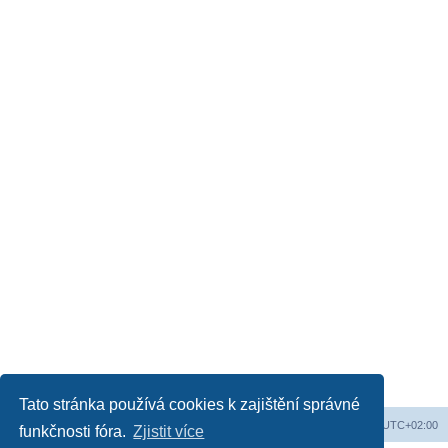
Tato stránka používá cookies k zajištění správné
Obsah fóra
Všechny časy jsou v
UTC+02:00
funkčnosti fóra.
Zjistit více