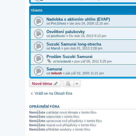
TÉMATA
Nadobka s aktivním uhlím (EVAP)
od
Pvt.Ghost
»
úte úno 24, 2026 11:15 am
Osvětlení palubovky
od
jozefsvec
»
čtv dub 18, 2013 9:12 pm
Suzuki Samurai long-strecha
od
Maroš
»
pon dub 01, 2013 2:28 pm
Prodám Suzuki Samurai
od
krizdavid
»
pon zář 05, 2011 5:25 pm
Samurai
od
milosh
»
pát zář 02, 2005 11:21 pm
Nové téma
Vrátit se na Obsah fóra
OPRÁVNĚNÍ FÓRA
Nemůžete
zakládat nová témata v tomto fóru
Nemůžete
odpovídat v tomto fóru
Nemůžete
upravovat své příspěvky v tomto fóru
Nemůžete
mazat své příspěvky v tomto fóru
Nemůžete
přikládat soubory v tomto fóru