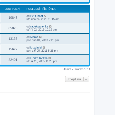
ZOBRAZENÍ
POSLEDNÍ PŘÍSPĚVEK
od
Pvt.Ghost
10848
úte úno 24, 2026 11:15 am
od
radekpanenka
65023
stř říj 02, 2019 10:19 pm
od
Maroš
13136
pon dub 01, 2013 2:28 pm
od
krizdavid
15622
pon zář 05, 2011 5:25 pm
od
Ondra RZ4x4
22401
úte říj 25, 2005 11:25 pm
5 témat • Stránka
1
z
1
Přejít na