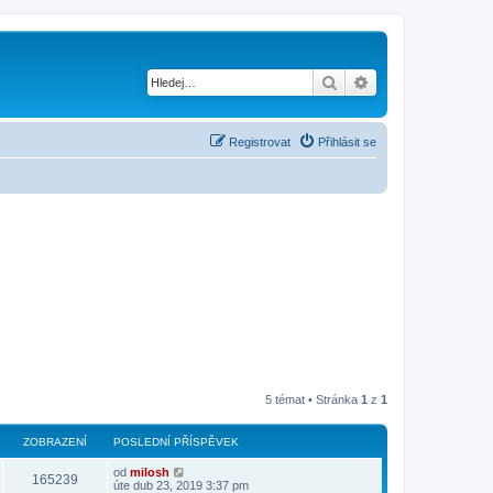
Hledat
Pokročilé hledání
Registrovat
Přihlásit se
5 témat • Stránka
1
z
1
ZOBRAZENÍ
POSLEDNÍ PŘÍSPĚVEK
od
milosh
165239
úte dub 23, 2019 3:37 pm