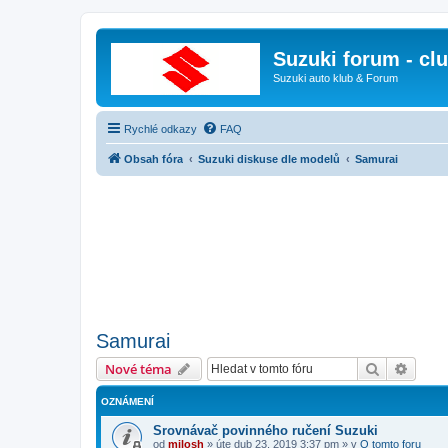
Suzuki forum - cl
Suzuki auto klub & Forum
Rychlé odkazy
FAQ
Obsah fóra
Suzuki diskuse dle modelů
Samurai
Samurai
Hledat
Pokroč
Nové téma
OZNÁMENÍ
Srovnávač povinného ručení Suzuki
od
milosh
»
úte dub 23, 2019 3:37 pm
» v
O tomto foru