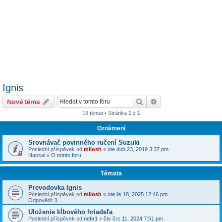
Ignis
Hledat
Pokročilé hledání
Nové téma
19 témat • Stránka
1
z
1
Oznámení
Srovnávač povinného ručení Suzuki
Poslední příspěvek od
milosh
«
úte dub 23, 2019 3:37 pm
Napsal v
O tomto foru
Témata
Prevodovka Ignis
Poslední příspěvek od
milosh
«
úte lis 18, 2025 12:46 pm
Odpovědi:
1
Uloženie kĺbového hriadeľa
Poslední příspěvek od
nebr1
«
čtv črc 11, 2024 7:51 pm