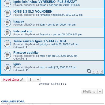
Ignis čelní náraz-VYŘEŠENO, PLS SMAZAT
Poslední příspěvek od
beran
«
ned dub 18, 2010 11:35 am
iGNIS 1,3 GLX VOLNOBĚH
Poslední příspěvek od
romanirq
«
ned led 24, 2010 12:17 pm
hagusy
Poslední příspěvek od
Tami
«
pon lis 16, 2009 7:54 pm
lista pod spz
Poslední příspěvek od
Ewyczka
«
pon led 05, 2009 3:01 pm
Tažné zařízení Ignis 1.5 4X4 r.v. 8/04
Poslední příspěvek od
quimby
«
ned lis 30, 2008 2:47 pm
Odpovědi:
1
Plastové doplňky
Poslední příspěvek od
nrdx
«
pát bře 14, 2008 10:29 pm
Odpovědi:
1
Ignis
Poslední příspěvek od
nrdx
«
ned říj 22, 2006 11:27 pm
Odpovědi:
41
1
2
3
Nové téma
19 témat • Stránka
1
z
1
Přejít na
OPRÁVNĚNÍ FÓRA