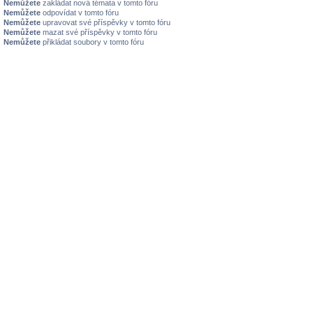
Nemůžete
zakládat nová témata v tomto fóru
Nemůžete
odpovídat v tomto fóru
Nemůžete
upravovat své příspěvky v tomto fóru
Nemůžete
mazat své příspěvky v tomto fóru
Nemůžete
přikládat soubory v tomto fóru