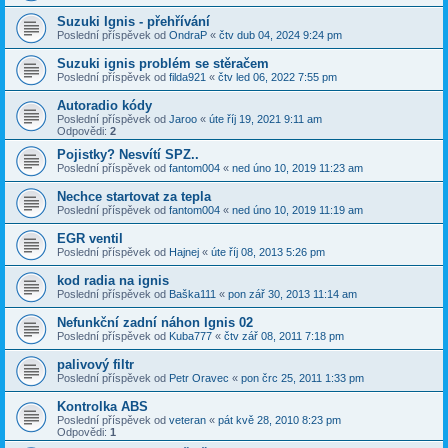
Suzuki Ignis - přehřívání
Poslední příspěvek od
OndraP
«
čtv dub 04, 2024 9:24 pm
Suzuki ignis problém se stěračem
Poslední příspěvek od
filda921
«
čtv led 06, 2022 7:55 pm
Autoradio kódy
Poslední příspěvek od
Jaroo
«
úte říj 19, 2021 9:11 am
Odpovědi:
2
Pojistky? Nesvítí SPZ..
Poslední příspěvek od
fantom004
«
ned úno 10, 2019 11:23 am
Nechce startovat za tepla
Poslední příspěvek od
fantom004
«
ned úno 10, 2019 11:19 am
EGR ventil
Poslední příspěvek od
Hajnej
«
úte říj 08, 2013 5:26 pm
kod radia na ignis
Poslední příspěvek od
Baška111
«
pon zář 30, 2013 11:14 am
Nefunkční zadní náhon Ignis 02
Poslední příspěvek od
Kuba777
«
čtv zář 08, 2011 7:18 pm
palivový filtr
Poslední příspěvek od
Petr Oravec
«
pon črc 25, 2011 1:33 pm
Kontrolka ABS
Poslední příspěvek od
veteran
«
pát kvě 28, 2010 8:23 pm
Odpovědi:
1