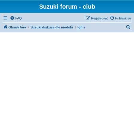
Suzuki forum - club
FAQ
Registrovat
Přihlásit se
H
Obsah fóra
Suzuki diskuse dle modelů
Ignis
l
e
d
a
t