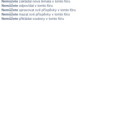
Nemůžete
zakládat nová témata v tomto fóru
Nemůžete
odpovídat v tomto fóru
Nemůžete
upravovat své příspěvky v tomto fóru
Nemůžete
mazat své příspěvky v tomto fóru
Nemůžete
přikládat soubory v tomto fóru