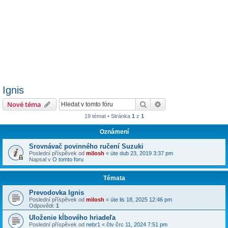
Ignis
Hledat
Pokročilé hledání
Nové téma
19 témat • Stránka
1
z
1
Oznámení
Srovnávač povinného ručení Suzuki
Poslední příspěvek od
milosh
«
úte dub 23, 2019 3:37 pm
Napsal v
O tomto foru
Témata
Prevodovka Ignis
Poslední příspěvek od
milosh
«
úte lis 18, 2025 12:46 pm
Odpovědi:
1
Uloženie kĺbového hriadeľa
Poslední příspěvek od
nebr1
«
čtv črc 11, 2024 7:51 pm