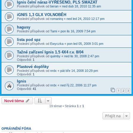
Ignis čelní náraz-VYŘEŠENO, PLS SMAZAT
Poslední příspěvek od
beran
«
ned dub 18, 2010 11:35 am
iGNIS 1,3 GLX VOLNOBĚH
Poslední příspěvek od
romanirq
«
ned led 24, 2010 12:17 pm
hagusy
Poslední příspěvek od
Tami
«
pon lis 16, 2009 7:54 pm
lista pod spz
Poslední příspěvek od
Ewyczka
«
pon led 05, 2009 3:01 pm
Tažné zařízení Ignis 1.5 4X4 r.v. 8/04
Poslední příspěvek od
quimby
«
ned lis 30, 2008 2:47 pm
Odpovědi:
1
Plastové doplňky
Poslední příspěvek od
nrdx
«
pát bře 14, 2008 10:29 pm
Odpovědi:
1
Ignis
Poslední příspěvek od
nrdx
«
ned říj 22, 2006 11:27 pm
Odpovědi:
41
1
2
3
Nové téma
19 témat • Stránka
1
z
1
Přejít na
OPRÁVNĚNÍ FÓRA