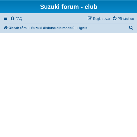
Suzuki forum - club
FAQ
Registrovat
Přihlásit se
H
Obsah fóra
Suzuki diskuse dle modelů
Ignis
l
e
d
a
t