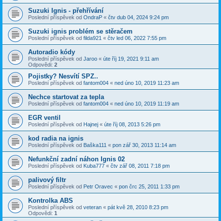
Suzuki Ignis - přehřívání
Poslední příspěvek od
OndraP
«
čtv dub 04, 2024 9:24 pm
Suzuki ignis problém se stěračem
Poslední příspěvek od
filda921
«
čtv led 06, 2022 7:55 pm
Autoradio kódy
Poslední příspěvek od
Jaroo
«
úte říj 19, 2021 9:11 am
Odpovědi:
2
Pojistky? Nesvítí SPZ..
Poslední příspěvek od
fantom004
«
ned úno 10, 2019 11:23 am
Nechce startovat za tepla
Poslední příspěvek od
fantom004
«
ned úno 10, 2019 11:19 am
EGR ventil
Poslední příspěvek od
Hajnej
«
úte říj 08, 2013 5:26 pm
kod radia na ignis
Poslední příspěvek od
Baška111
«
pon zář 30, 2013 11:14 am
Nefunkční zadní náhon Ignis 02
Poslední příspěvek od
Kuba777
«
čtv zář 08, 2011 7:18 pm
palivový filtr
Poslední příspěvek od
Petr Oravec
«
pon črc 25, 2011 1:33 pm
Kontrolka ABS
Poslední příspěvek od
veteran
«
pát kvě 28, 2010 8:23 pm
Odpovědi:
1