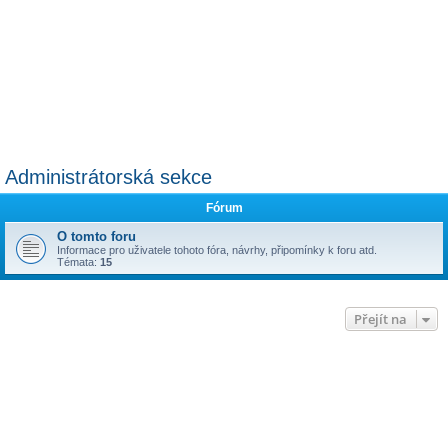
Administrátorská sekce
Fórum
O tomto foru
Informace pro uživatele tohoto fóra, návrhy, připomínky k foru atd.
Témata:
15
Přejít na