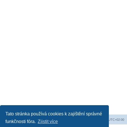
Tato stránka používá cookies k zajištění správné
Obsah fóra
Všechny časy jsou v
UTC+02:00
funkčnosti fóra.
Zjistit více