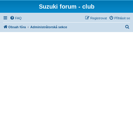
Suzuki forum - club
FAQ
Registrovat
Přihlásit se
H
Obsah fóra
Administrátorská sekce
l
e
d
a
t