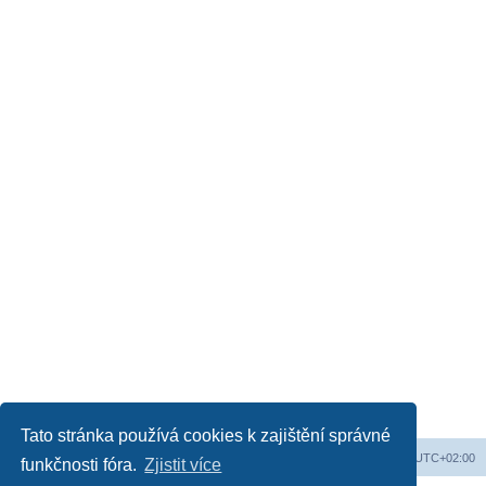
Tato stránka používá cookies k zajištění správné
Obsah fóra
Všechny časy jsou v
UTC+02:00
funkčnosti fóra.
Zjistit více