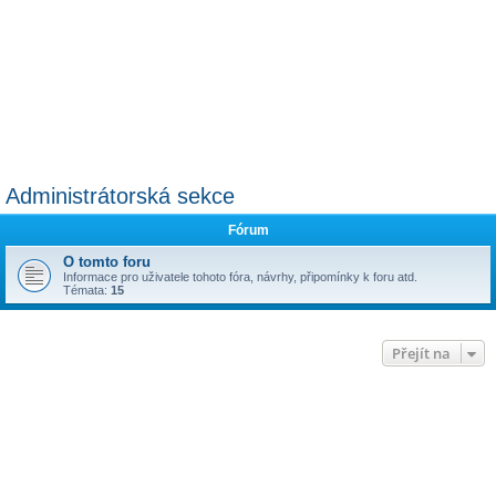
Administrátorská sekce
Fórum
O tomto foru
Informace pro uživatele tohoto fóra, návrhy, připomínky k foru atd.
Témata:
15
Přejít na