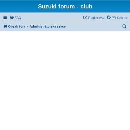
Suzuki forum - club
FAQ
Registrovat
Přihlásit se
H
Obsah fóra
Administrátorská sekce
l
e
d
a
t