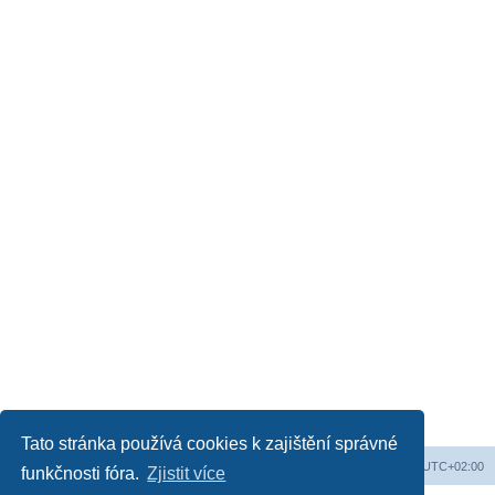
Tato stránka používá cookies k zajištění správné
Obsah fóra
Všechny časy jsou v
UTC+02:00
funkčnosti fóra.
Zjistit více