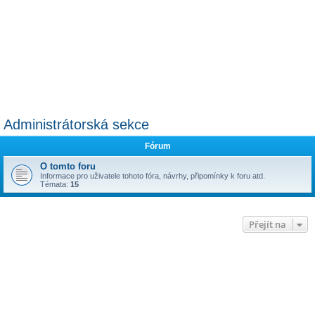
Administrátorská sekce
Fórum
O tomto foru
Informace pro uživatele tohoto fóra, návrhy, připomínky k foru atd.
Témata:
15
Přejít na