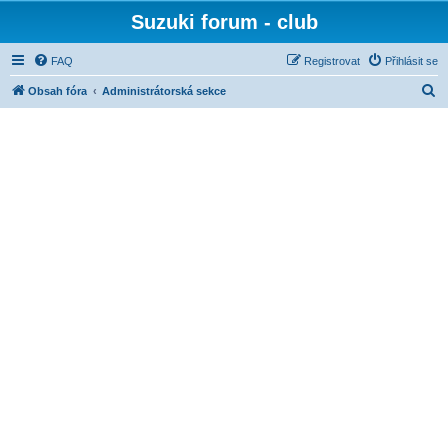
Suzuki forum - club
FAQ
Registrovat
Přihlásit se
H
Obsah fóra
Administrátorská sekce
l
e
d
a
t