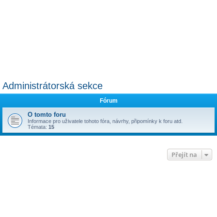
Administrátorská sekce
Fórum
O tomto foru
Informace pro uživatele tohoto fóra, návrhy, připomínky k foru atd.
Témata:
15
Přejít na