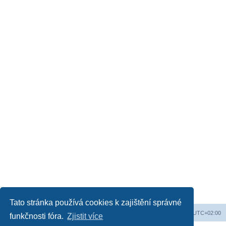
Tato stránka používá cookies k zajištění správné
Obsah fóra
Všechny časy jsou v
UTC+02:00
funkčnosti fóra.
Zjistit více