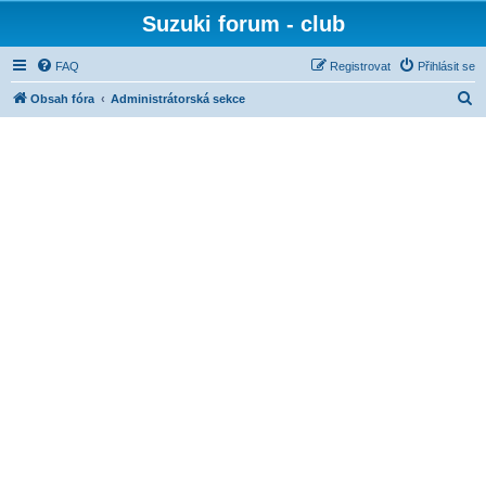
Suzuki forum - club
FAQ
Registrovat
Přihlásit se
H
Obsah fóra
Administrátorská sekce
l
e
d
a
t