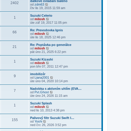
dálkové ovládání baleno
2402
a
Z
od
zdm63
z
o
čtv lis 19, 2015 11:59 am
i
b
t
r
Suzuki Celerio
1
p
a
Z
od
milosh
o
z
o
úte zář 19, 2017 11:05 pm
s
i
b
l
t
r
Re: Prevodovka Ignis
e
66
p
a
Z
od
milosh
d
o
z
o
úte lis 18, 2025 12:46 pm
n
s
i
b
í
l
t
r
Re: Poptávka po generálce
p
e
21
p
a
Z
od
milosh
ř
d
o
z
o
pát úno 21, 2025 6:22 pm
í
n
s
i
b
s
í
l
t
r
Suzuki Kizashi
p
p
e
1
p
a
Z
od
milosh
ě
ř
d
o
z
o
pon bře 07, 2011 12:47 pm
v
í
n
s
i
b
e
s
í
l
t
r
k
imobilizér
p
p
e
9
p
a
Z
od
Liana2001
ě
ř
d
o
z
o
úte úno 04, 2020 10:14 pm
v
í
n
s
i
b
e
s
í
l
t
r
k
Nadobka s aktivním uhlím (EVA…
p
p
e
7
p
a
Z
od
Pvt.Ghost
ě
ř
d
o
z
o
úte úno 24, 2026 11:15 am
v
í
n
s
i
b
e
s
í
l
t
r
k
Suzuki Splash
p
p
e
1
p
a
Z
od
milosh
ě
ř
d
o
z
o
ned lis 10, 2013 4:38 pm
v
í
n
s
i
b
e
s
í
l
t
r
k
Palivový filtr Suzuki Swift I…
p
p
e
155
p
a
Z
od
Yoshi
ě
ř
d
o
z
o
ned črc 26, 2026 3:52 pm
v
í
n
s
i
b
e
s
í
l
t