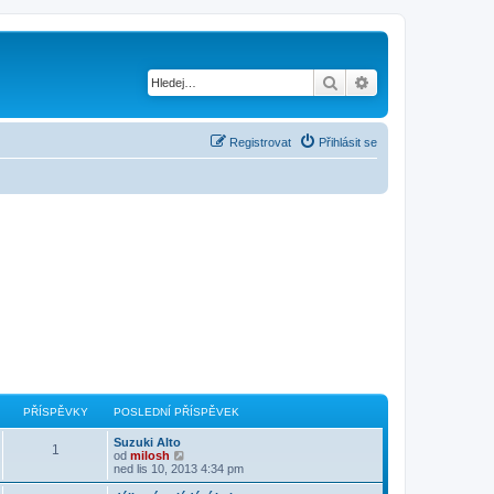
Hledat
Pokročilé hledání
Registrovat
Přihlásit se
PŘÍSPĚVKY
POSLEDNÍ PŘÍSPĚVEK
Suzuki Alto
1
Z
od
milosh
o
ned lis 10, 2013 4:34 pm
b
r