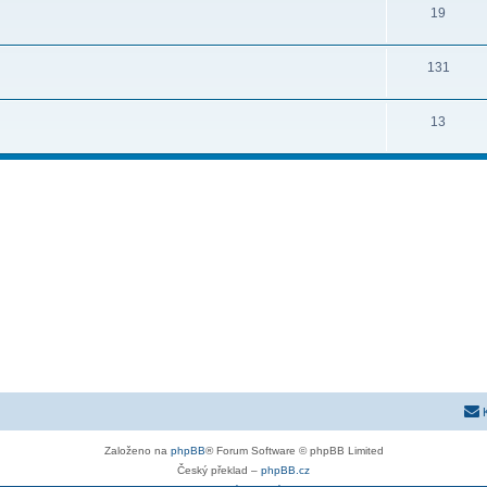
19
131
13
Založeno na
phpBB
® Forum Software © phpBB Limited
Český překlad –
phpBB.cz