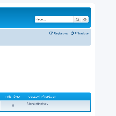
Hledat
Pokročilé hledání
Registrovat
Přihlásit se
PŘÍSPĚVKY
POSLEDNÍ PŘÍSPĚVEK
Žádné příspěvky
0