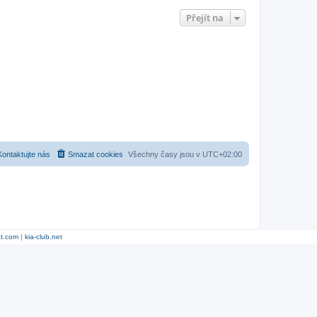
Přejít na
Kontaktujte nás
Smazat cookies
Všechny časy jsou v
UTC+02:00
at.com
|
kia-club.net