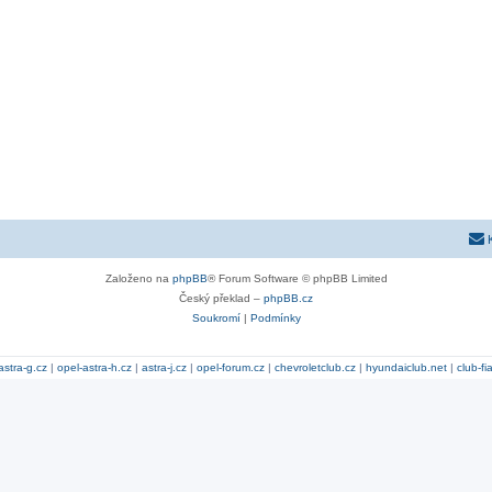
Založeno na
phpBB
® Forum Software © phpBB Limited
Český překlad –
phpBB.cz
Soukromí
|
Podmínky
astra-g.cz
|
opel-astra-h.cz
|
astra-j.cz
|
opel-forum.cz
|
chevroletclub.cz
|
hyundaiclub.net
|
club-fi