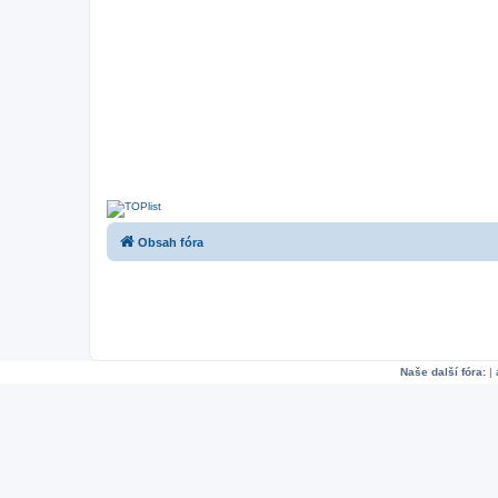
Obsah fóra
Naše další fóra:
|