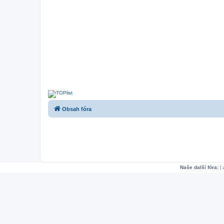
Obsah fóra
Naše další fóra:
|