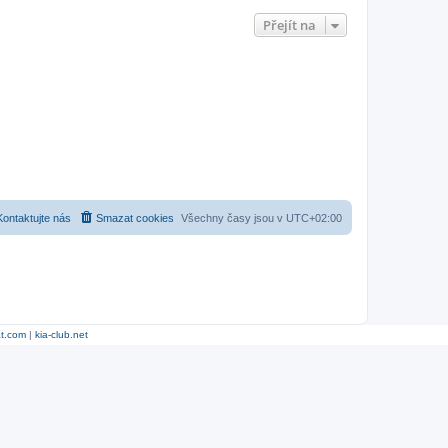
Přejít na
Kontaktujte nás
Smazat cookies
Všechny časy jsou v
UTC+02:00
at.com
|
kia-club.net