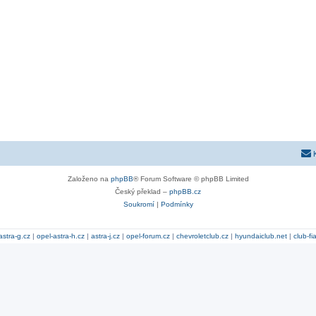
Založeno na
phpBB
® Forum Software © phpBB Limited
Český překlad –
phpBB.cz
Soukromí
|
Podmínky
astra-g.cz
|
opel-astra-h.cz
|
astra-j.cz
|
opel-forum.cz
|
chevroletclub.cz
|
hyundaiclub.net
|
club-fi