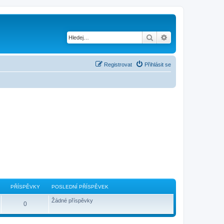
Hledat
Pokročilé hledání
Registrovat
Přihlásit se
PŘÍSPĚVKY
POSLEDNÍ PŘÍSPĚVEK
Žádné příspěvky
0