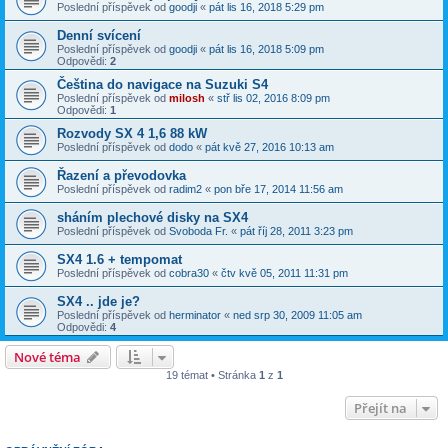
Poslední příspěvek od
goodji
«
pát lis 16, 2018 5:29 pm
Denní svícení
Poslední příspěvek od
goodji
«
pát lis 16, 2018 5:09 pm
Odpovědi:
2
Čeština do navigace na Suzuki S4
Poslední příspěvek od
milosh
«
stř lis 02, 2016 8:09 pm
Odpovědi:
1
Rozvody SX 4 1,6 88 kW
Poslední příspěvek od
dodo
«
pát kvě 27, 2016 10:13 am
Řazení a převodovka
Poslední příspěvek od
radim2
«
pon bře 17, 2014 11:56 am
sháním plechové disky na SX4
Poslední příspěvek od
Svoboda Fr.
«
pát říj 28, 2011 3:23 pm
SX4 1.6 + tempomat
Poslední příspěvek od
cobra30
«
čtv kvě 05, 2011 11:31 pm
SX4 .. jde je?
Poslední příspěvek od
herminator
«
ned srp 30, 2009 11:05 am
Odpovědi:
4
Nové téma
19 témat • Stránka
1
z
1
Přejít na