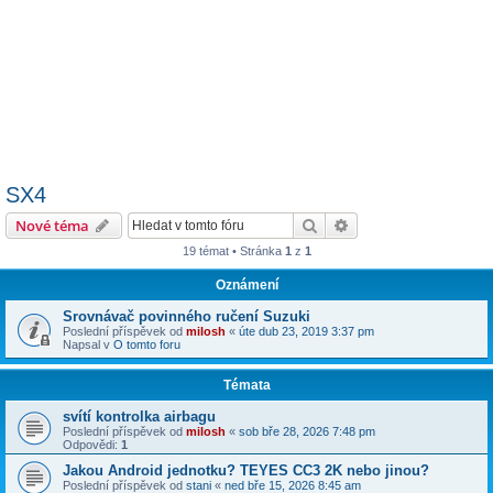
SX4
Hledat
Pokročilé hledání
Nové téma
19 témat • Stránka
1
z
1
Oznámení
Srovnávač povinného ručení Suzuki
Poslední příspěvek od
milosh
«
úte dub 23, 2019 3:37 pm
Napsal v
O tomto foru
Témata
svítí kontrolka airbagu
Poslední příspěvek od
milosh
«
sob bře 28, 2026 7:48 pm
Odpovědi:
1
Jakou Android jednotku? TEYES CC3 2K nebo jinou?
Poslední příspěvek od
stani
«
ned bře 15, 2026 8:45 am