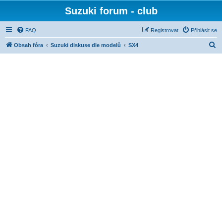
Suzuki forum - club
FAQ
Registrovat
Přihlásit se
H
Obsah fóra
Suzuki diskuse dle modelů
SX4
l
e
d
a
t