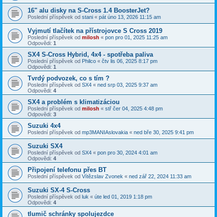
16" alu disky na S-Cross 1.4 BoosterJet?
Poslední příspěvek od
stani
«
pát úno 13, 2026 11:15 am
Vyjmutí tlačítek na přístrojovce S Cross 2019
Poslední příspěvek od
milosh
«
pon pro 01, 2025 11:25 am
Odpovědi:
1
SX4 S-Cross Hybrid, 4x4 - spotřeba paliva
Poslední příspěvek od
Philco
«
čtv lis 06, 2025 8:17 pm
Odpovědi:
1
Tvrdý podvozek, co s tím ?
Poslední příspěvek od
SX4
«
ned srp 03, 2025 9:37 am
Odpovědi:
4
SX4 a problém s klimatizáciou
Poslední příspěvek od
milosh
«
stř čer 04, 2025 4:48 pm
Odpovědi:
3
Suzuki 4x4
Poslední příspěvek od
mp3MANIAslovakia
«
ned bře 30, 2025 9:41 pm
Suzuki SX4
Poslední příspěvek od
SX4
«
pon pro 30, 2024 4:01 am
Odpovědi:
4
Připojení telefonu přes BT
Poslední příspěvek od
Vítězslav Zvonek
«
ned zář 22, 2024 11:33 am
Suzuki SX-4 S-Cross
Poslední příspěvek od
luk
«
úte led 01, 2019 1:18 pm
Odpovědi:
4
tlumič schránky spolujezdce