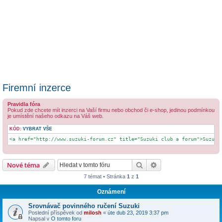
Firemní inzerce
Pravidla fóra
Pokud zde chcete mít inzerci na Vaší firmu nebo obchod či e-shop, jedinou podmínkou
je umístění našeho odkazu na Váš web.
KÓD:
VYBRAT VŠE
<a href="http://www.suzuki-forum.cz" title="Suzuki club a forum">Suzuki
Hledat
Pokročilé hledání
Nové téma
7 témat • Stránka
1
z
1
Oznámení
Srovnávač povinného ručení Suzuki
Poslední příspěvek od
milosh
«
úte dub 23, 2019 3:37 pm
Napsal v
O tomto foru