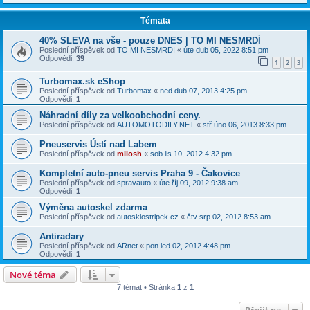
Témata
40% SLEVA na vše - pouze DNES | TO MI NESMRDÍ
Poslední příspěvek od
TO MI NESMRDI
«
úte dub 05, 2022 8:51 pm
Odpovědi:
39
1
2
3
Turbomax.sk eShop
Poslední příspěvek od
Turbomax
«
ned dub 07, 2013 4:25 pm
Odpovědi:
1
Náhradní díly za velkoobchodní ceny.
Poslední příspěvek od
AUTOMOTODILY.NET
«
stř úno 06, 2013 8:33 pm
Pneuservis Ústí nad Labem
Poslední příspěvek od
milosh
«
sob lis 10, 2012 4:32 pm
Kompletní auto-pneu servis Praha 9 - Čakovice
Poslední příspěvek od
spravauto
«
úte říj 09, 2012 9:38 am
Odpovědi:
1
Výměna autoskel zdarma
Poslední příspěvek od
autosklostripek.cz
«
čtv srp 02, 2012 8:53 am
Antiradary
Poslední příspěvek od
ARnet
«
pon led 02, 2012 4:48 pm
Odpovědi:
1
Nové téma
7 témat • Stránka
1
z
1
Přejít na