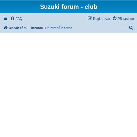
Suzuki forum - club
FAQ
Registrovat
Přihlásit se
H
Obsah fóra
Inzerce
Firemní inzerce
l
e
d
a
t