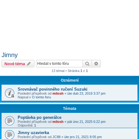
Jimny
Hledat
Pokročilé hledání
Nové téma
13 témat • Stránka
1
z
1
Oznámení
Srovnávač povinného ručení Suzuki
Poslední příspěvek od
milosh
«
úte dub 23, 2019 3:37 pm
Napsal v
O tomto foru
Témata
Poptávka po generálce
Poslední příspěvek od
milosh
«
pát úno 21, 2025 6:22 pm
Odpovědi:
1
Jimny uzavierka
Poslední příspěvek od
JC88
«
úte pro 21, 2021 8:05 pm