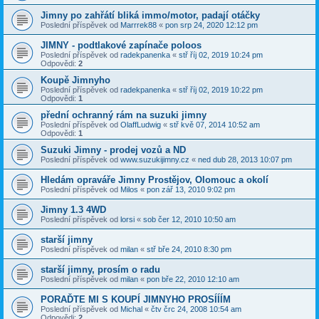
Jimny po zahřátí bliká immo/motor, padají otáčky
Poslední příspěvek od
Marrrek88
«
pon srp 24, 2020 12:12 pm
JIMNY - podtlakové zapínače poloos
Poslední příspěvek od
radekpanenka
«
stř říj 02, 2019 10:24 pm
Odpovědi:
2
Koupě Jimnyho
Poslední příspěvek od
radekpanenka
«
stř říj 02, 2019 10:22 pm
Odpovědi:
1
přední ochranný rám na suzuki jimny
Poslední příspěvek od
OlaffLudwig
«
stř kvě 07, 2014 10:52 am
Odpovědi:
1
Suzuki Jimny - prodej vozů a ND
Poslední příspěvek od
www.suzukijimny.cz
«
ned dub 28, 2013 10:07 pm
Hledám opraváře Jimny Prostějov, Olomouc a okolí
Poslední příspěvek od
Milos
«
pon zář 13, 2010 9:02 pm
Jimny 1.3 4WD
Poslední příspěvek od
lorsi
«
sob čer 12, 2010 10:50 am
starší jimny
Poslední příspěvek od
milan
«
stř bře 24, 2010 8:30 pm
starší jimny, prosím o radu
Poslední příspěvek od
milan
«
pon bře 22, 2010 12:10 am
PORAĎTE MI S KOUPÍ JIMNYHO PROSÍÍÍM
Poslední příspěvek od
Michal
«
čtv črc 24, 2008 10:54 am
Odpovědi:
2