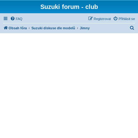
Suzuki forum - club
FAQ
Registrovat
Přihlásit se
H
Obsah fóra
Suzuki diskuse dle modelů
Jimny
l
e
d
a
t