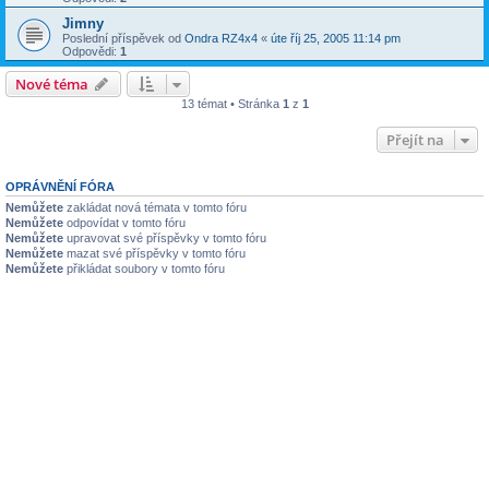
Jimny
Poslední příspěvek od
Ondra RZ4x4
«
úte říj 25, 2005 11:14 pm
Odpovědi:
1
Nové téma
13 témat • Stránka
1
z
1
Přejít na
OPRÁVNĚNÍ FÓRA
Nemůžete
zakládat nová témata v tomto fóru
Nemůžete
odpovídat v tomto fóru
Nemůžete
upravovat své příspěvky v tomto fóru
Nemůžete
mazat své příspěvky v tomto fóru
Nemůžete
přikládat soubory v tomto fóru