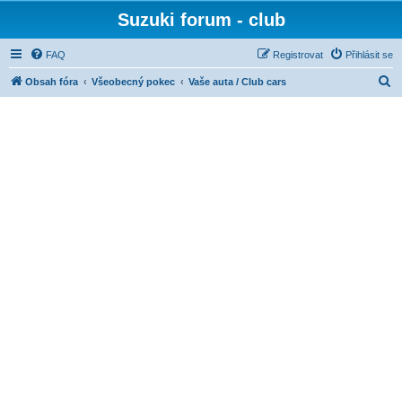
Suzuki forum - club
FAQ
Registrovat
Přihlásit se
H
Obsah fóra
Všeobecný pokec
Vaše auta / Club cars
l
e
d
a
t