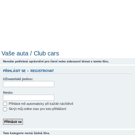
Vaše auta / Club cars
Nemáte potřebná oprávnění pro čtení nebo zobrazení témat v tomto fóru.
PŘIHLÁSIT SE
•
REGISTROVAT
Uživatelské jméno:
Heslo:
Přihlásit mě automaticky při každé návštěvě
Skrýt můj online stav pro toto přihlášení
Tato kategorie nemá žádná fóra.