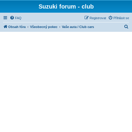
Suzuki forum - club
FAQ
Registrovat
Přihlásit se
H
Obsah fóra
Všeobecný pokec
Vaše auta / Club cars
l
e
d
a
t