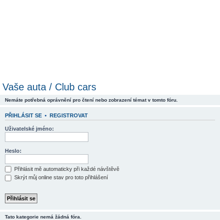
Vaše auta / Club cars
Nemáte potřebná oprávnění pro čtení nebo zobrazení témat v tomto fóru.
PŘIHLÁSIT SE
•
REGISTROVAT
Uživatelské jméno:
Heslo:
Přihlásit mě automaticky při každé návštěvě
Skrýt můj online stav pro toto přihlášení
Tato kategorie nemá žádná fóra.