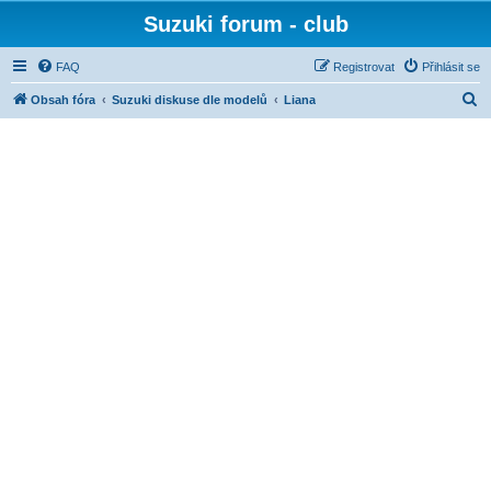
Suzuki forum - club
FAQ
Registrovat
Přihlásit se
H
Obsah fóra
Suzuki diskuse dle modelů
Liana
l
e
d
a
t