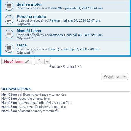
dusi se motor
Poslední příspěvek od
honza36
«
pát dub 21, 2017 11:41 am
Porucha motoru
Poslední příspěvek od
Pavelm
«
stř srp 04, 2010 10:07 pm
Odpovědi:
1
Manuál Liana
Poslední příspěvek od
krakonos
«
ned zář 06, 2009 9:10 pm
Odpovědi:
1
Liana
Poslední příspěvek od
Petr :-)
«
ned srp 27, 2006 7:48 pm
Odpovědi:
1
Nové téma
6 témat • Stránka
1
z
1
Přejít na
OPRÁVNĚNÍ FÓRA
Nemůžete
zakládat nová témata v tomto fóru
Nemůžete
odpovídat v tomto fóru
Nemůžete
upravovat své příspěvky v tomto fóru
Nemůžete
mazat své příspěvky v tomto fóru
Nemůžete
přikládat soubory v tomto fóru