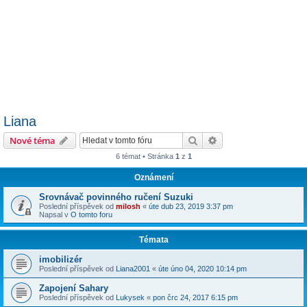
Liana
Hledat
Pokročilé hledání
Nové téma
6 témat • Stránka
1
z
1
Oznámení
Srovnávač povinného ručení Suzuki
Poslední příspěvek od
milosh
«
úte dub 23, 2019 3:37 pm
Napsal v
O tomto foru
Témata
imobilizér
Poslední příspěvek od
Liana2001
«
úte úno 04, 2020 10:14 pm
Zapojení Sahary
Poslední příspěvek od
Lukysek
«
pon črc 24, 2017 6:15 pm