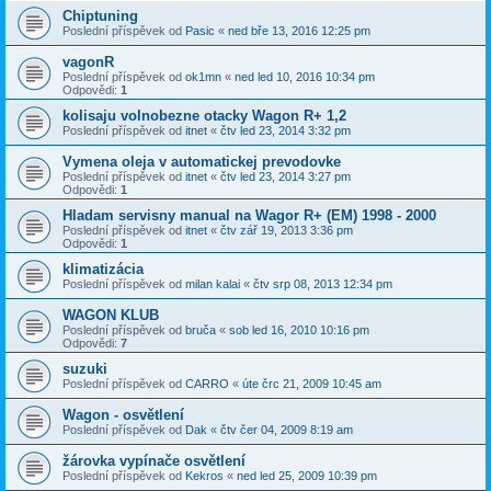
Chiptuning
Poslední příspěvek od
Pasic
«
ned bře 13, 2016 12:25 pm
vagonR
Poslední příspěvek od
ok1mn
«
ned led 10, 2016 10:34 pm
Odpovědi:
1
kolisaju volnobezne otacky Wagon R+ 1,2
Poslední příspěvek od
itnet
«
čtv led 23, 2014 3:32 pm
Vymena oleja v automatickej prevodovke
Poslední příspěvek od
itnet
«
čtv led 23, 2014 3:27 pm
Odpovědi:
1
Hladam servisny manual na Wagor R+ (EM) 1998 - 2000
Poslední příspěvek od
itnet
«
čtv zář 19, 2013 3:36 pm
Odpovědi:
1
klimatizácia
Poslední příspěvek od
milan kalai
«
čtv srp 08, 2013 12:34 pm
WAGON KLUB
Poslední příspěvek od
bruča
«
sob led 16, 2010 10:16 pm
Odpovědi:
7
suzuki
Poslední příspěvek od
CARRO
«
úte črc 21, 2009 10:45 am
Wagon - osvětlení
Poslední příspěvek od
Dak
«
čtv čer 04, 2009 8:19 am
žárovka vypínače osvětlení
Poslední příspěvek od
Kekros
«
ned led 25, 2009 10:39 pm