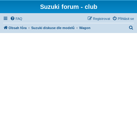
Suzuki forum - club
FAQ
Registrovat
Přihlásit se
H
Obsah fóra
Suzuki diskuse dle modelů
Wagon
l
e
d
a
t