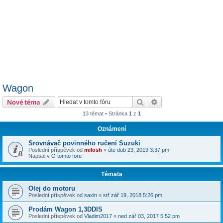
Wagon
Hledat
Pokročilé hledání
Nové téma
13 témat • Stránka
1
z
1
Oznámení
Srovnávač povinného ručení Suzuki
Poslední příspěvek od
milosh
«
úte dub 23, 2019 3:37 pm
Napsal v
O tomto foru
Témata
Olej do motoru
Poslední příspěvek od
saxin
«
stř zář 19, 2018 5:26 pm
Prodám Wagon 1,3DDIS
Poslední příspěvek od
Vladim2017
«
ned zář 03, 2017 5:52 pm