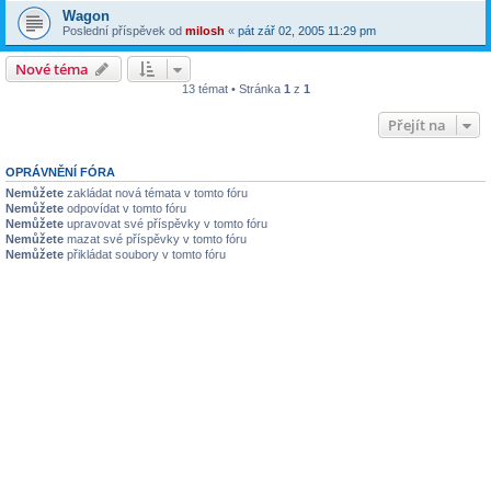
Wagon
Poslední příspěvek od
milosh
«
pát zář 02, 2005 11:29 pm
Nové téma
13 témat • Stránka
1
z
1
Přejít na
OPRÁVNĚNÍ FÓRA
Nemůžete
zakládat nová témata v tomto fóru
Nemůžete
odpovídat v tomto fóru
Nemůžete
upravovat své příspěvky v tomto fóru
Nemůžete
mazat své příspěvky v tomto fóru
Nemůžete
přikládat soubory v tomto fóru