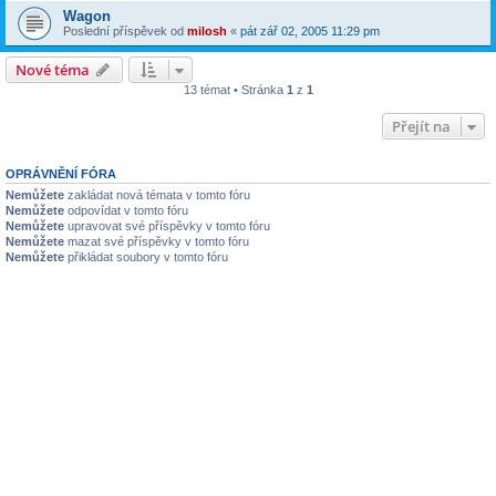
Wagon
Poslední příspěvek od
milosh
«
pát zář 02, 2005 11:29 pm
Nové téma
13 témat • Stránka
1
z
1
Přejít na
OPRÁVNĚNÍ FÓRA
Nemůžete
zakládat nová témata v tomto fóru
Nemůžete
odpovídat v tomto fóru
Nemůžete
upravovat své příspěvky v tomto fóru
Nemůžete
mazat své příspěvky v tomto fóru
Nemůžete
přikládat soubory v tomto fóru