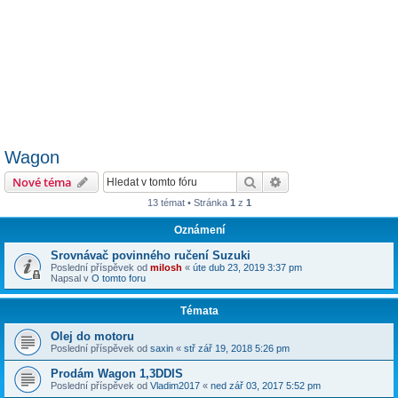
Wagon
Hledat
Pokročilé hledání
Nové téma
13 témat • Stránka
1
z
1
Oznámení
Srovnávač povinného ručení Suzuki
Poslední příspěvek od
milosh
«
úte dub 23, 2019 3:37 pm
Napsal v
O tomto foru
Témata
Olej do motoru
Poslední příspěvek od
saxin
«
stř zář 19, 2018 5:26 pm
Prodám Wagon 1,3DDIS
Poslední příspěvek od
Vladim2017
«
ned zář 03, 2017 5:52 pm