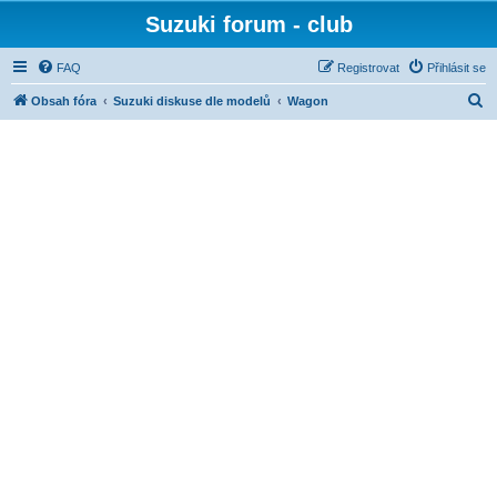
Suzuki forum - club
FAQ
Registrovat
Přihlásit se
H
Obsah fóra
Suzuki diskuse dle modelů
Wagon
l
e
d
a
t