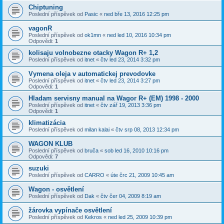
Chiptuning
Poslední příspěvek od
Pasic
«
ned bře 13, 2016 12:25 pm
vagonR
Poslední příspěvek od
ok1mn
«
ned led 10, 2016 10:34 pm
Odpovědi:
1
kolisaju volnobezne otacky Wagon R+ 1,2
Poslední příspěvek od
itnet
«
čtv led 23, 2014 3:32 pm
Vymena oleja v automatickej prevodovke
Poslední příspěvek od
itnet
«
čtv led 23, 2014 3:27 pm
Odpovědi:
1
Hladam servisny manual na Wagor R+ (EM) 1998 - 2000
Poslední příspěvek od
itnet
«
čtv zář 19, 2013 3:36 pm
Odpovědi:
1
klimatizácia
Poslední příspěvek od
milan kalai
«
čtv srp 08, 2013 12:34 pm
WAGON KLUB
Poslední příspěvek od
bruča
«
sob led 16, 2010 10:16 pm
Odpovědi:
7
suzuki
Poslední příspěvek od
CARRO
«
úte črc 21, 2009 10:45 am
Wagon - osvětlení
Poslední příspěvek od
Dak
«
čtv čer 04, 2009 8:19 am
žárovka vypínače osvětlení
Poslední příspěvek od
Kekros
«
ned led 25, 2009 10:39 pm