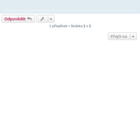
Odpovědět
1 příspěvek • Stránka
1
z
1
Přejít na