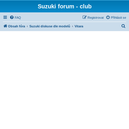
Suzuki forum - club
FAQ
Registrovat
Přihlásit se
H
Obsah fóra
Suzuki diskuse dle modelů
Vitara
l
e
d
a
t