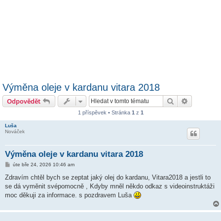
Výměna oleje v kardanu vitara 2018
Hledat
Pokročilé 
Odpovědět
1 příspěvek • Stránka
1
z
1
Luša
Nováček
Výměna oleje v kardanu vitara 2018
P
úte bře 24, 2026 10:46 am
ř
í
Zdravím chtěl bych se zeptat jaký olej do kardanu, Vitara2018 a jestli to
s
se dá vyměnit svépomocně , Kdyby mněl někdo odkaz s videoinstruktáži
p
ě
moc děkuji za informace. s pozdravem Luša
v
e
k