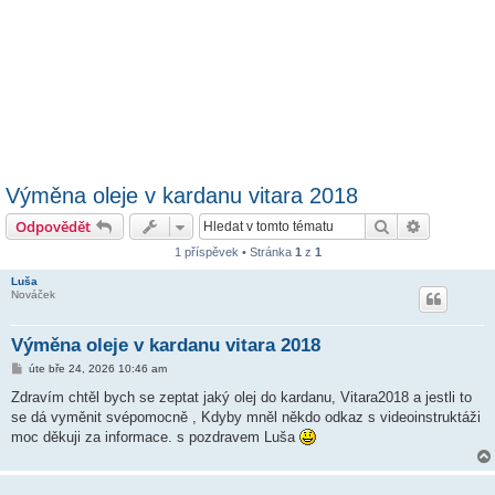
Výměna oleje v kardanu vitara 2018
Hledat
Pokročilé 
Odpovědět
1 příspěvek • Stránka
1
z
1
Luša
Nováček
Výměna oleje v kardanu vitara 2018
P
úte bře 24, 2026 10:46 am
ř
í
Zdravím chtěl bych se zeptat jaký olej do kardanu, Vitara2018 a jestli to
s
se dá vyměnit svépomocně , Kdyby mněl někdo odkaz s videoinstruktáži
p
ě
moc děkuji za informace. s pozdravem Luša
v
e
k