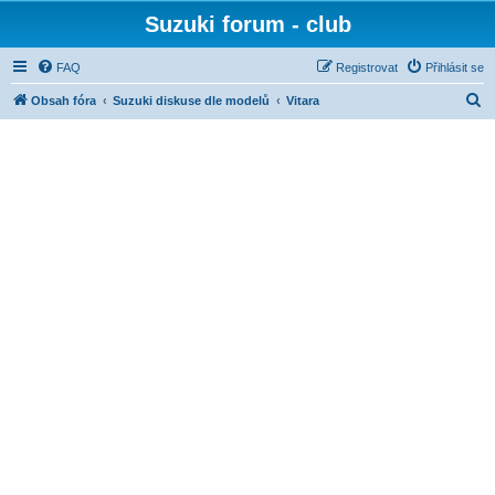
Suzuki forum - club
FAQ
Registrovat
Přihlásit se
H
Obsah fóra
Suzuki diskuse dle modelů
Vitara
l
e
d
a
t