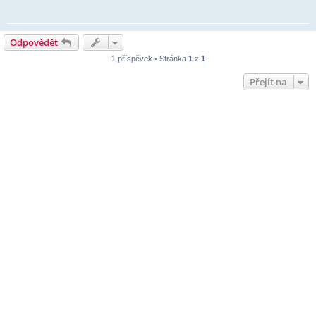
Odpovědět
1 příspěvek • Stránka
1
z
1
Přejít na