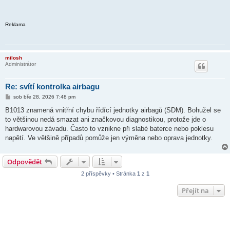
Reklama
milosh
Administrátor
Re: svítí kontrolka airbagu
P
sob bře 28, 2026 7:48 pm
ř
í
B1013 znamená vnitřní chybu řídící jednotky airbagů (SDM). Bohužel se
s
to většinou nedá smazat ani značkovou diagnostikou, protože jde o
p
ě
hardwarovou závadu. Často to vznikne při slabé baterce nebo poklesu
v
napětí. Ve většině případů pomůže jen výměna nebo oprava jednotky.
e
k
Odpovědět
2 příspěvky • Stránka
1
z
1
Přejít na