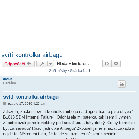
svítí kontrolka airbagu
Hledat
Pokročilé 
Odpovědět
2 příspěvky • Stránka
1
z
1
dadus
Nováček
svítí kontrolka airbagu
P
pát bře 27, 2026 8:25 am
ř
í
Zdravím, začla mi svítit kontrolka airbegu na diagnostice to píše chybu "
s
B1013 SDM Internal Failure". Odcházela mi baterka, tak jsem ji vyměnil.
p
ě
Zkontrolovali jsme konektory pod sedačkou a taky dobrý. Co by to mohlo
v
být za závadu? Řídíci jednotka Airbegu? Zkoušeli jsme smazat závadu a
e
k
nejde to. Někdo mi říkla, že to jde smazat jen nějakou speciální