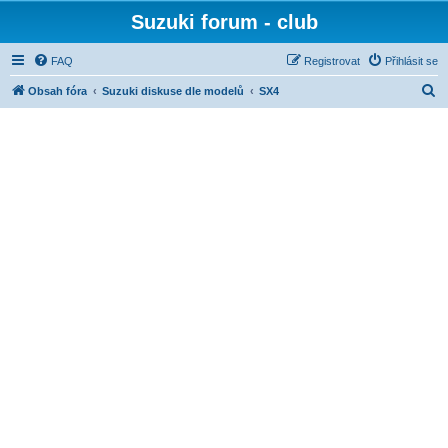
Suzuki forum - club
FAQ
Registrovat
Přihlásit se
H
Obsah fóra
Suzuki diskuse dle modelů
SX4
l
e
d
a
t