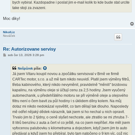
bych vybiral. Kazdopadne i poslat jim e-mail kolik to kde bude stat urcite
e
k
take stoji za zvazeni.
Moc diky!
NikolLiz
Nováček
Re: Autorizovane servisy
P
sob čer 13, 2026 3:28 pm
ř
í
s
Nešpůrek
píše:
p
ě
Já jsem Vitaru koupil novou a zpočátku servisoval v Brně ve firmě
v
CARTec motor, s.r.o. a už mě tam nikdo neuvidí. Platil jsem výměny filtrů,
e
k
třeba kabinového, který nikdo nevyměnil, pravidelně "měnili" brzdovou
kapalinu, na výměnu oleje si účtují cenu za 2,5 hodiny. Jsem vyučený
automechanik, u předehřátého motoru se při výměně oleje a olejového
filtru není o čem bavit za půl hodiny i s úklidem dílny kolem. Na můj
dotaz mi nikdo nedokázal vysvětlit, co tam dělají tak dlouho. Naposledy
mě odřel nějaký dědek nárazník, tak jsem si ho nechal u nich opravit.
Trvalo jim to 2 týdny, o ceně slyšet nechcete, ale ztratilo se mi zhruba 7-
8 litrů benzínu z auta a čert ví co ještě, na co jsem nepřišel. Ale měl jsem
vyfocenou palubovku s kilometrama a dojezdem, když jsem jim to auto
předával a když jsem ho přebíral, bylo tam natočeno o 9 km víc, což nic