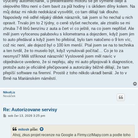
vyučený automechanik, u předehřátého motoru se při výměně oleje a
olejového filtru není o čem bavit za půl hodiny i s úklidem dílny kolem. Na
můj dotaz mi nikdo nedokázal vysvětlit, co tam dělají tak dlouho.
Naposledy mě odřel nějaký dědek nárazník, tak jsem si ho nechal u nich
opravit. Trvalo jim to 2 týdny, o ceně slyšet nechcete, ale ztratilo se mi
zhruba 7-8 litrů benzínu z auta a čert ví co ještě, na co jsem nepřišel. Ale
měl jsem vyfocenou palubovku s kilometrama a dojezdem, když jsem jim
to auto předával a když jsem ho přebíral, bylo tam natočeno o 9 km víc,
což nic není, ale dojezd byl o 100 km menší. Ptal jsem se na to technika
a ten tvrdil, že to muselo být, když vynulovali počítač... Co je to za
nesmysl? Měli stříknout nárazník! Vysloveně jsem měl navíc v
objednávce uvedeno, že si nepřeju, aby mi auto připojovali k diagnostice,
protože auto je oficiálně přečipované a autorizáky běžně dělají, že tam
přepíší software na firemní. Prostě z toho někdo ukradl benál. Je to v
Brně na Mariánském náměstí.
NikolLiz
Nováček
Re: Autorizovane servisy
P
sob čer 13, 2026 3:25 pm
ř
í
s
milosh
píše:
p
ě
Ahoj, zkus projet recenze na Google a Firmy.cz/Mapy.com a podle toho
v