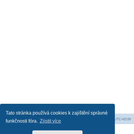
Tato stránka používá cookies k zajištění správné
Obsah fóra
Všechny časy jsou v
UTC+02:00
funkčnosti fóra.
Zjistit více
Založeno na
phpBB
® Forum Software © phpBB Limited