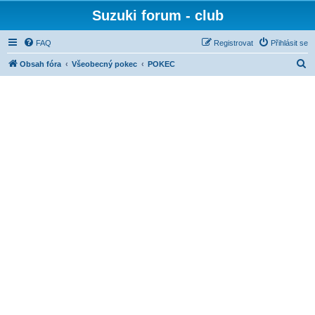
Suzuki forum - club
FAQ
Registrovat
Přihlásit se
H
Obsah fóra
Všeobecný pokec
POKEC
l
e
d
a
t