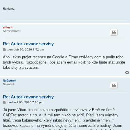
Reklama
milosh
Administrátor
Re: Autorizovane servisy
P
pon dub 20, 2026 8:52 am
ř
í
Ahoj, zkus projet recenze na Google a Firmy.cz/Mapy.com a podle toho
s
bych vybiral. Kazdopadne i poslat jim e-mail kolik to kde bude stat urcite
p
ě
take stoji za zvazeni.
v
e
k
Nešpůrek
Nováček
Re: Autorizovane servisy
P
ned kvě 03, 2026 7:10 pm
ř
í
Já jsem Vitaru koupil novou a zpočátku servisoval v Brně ve firmě
s
CARTec motor, s.r.o. a už mě tam nikdo neuvidí. Platil jsem výměny
p
ě
filtrů, třeba kabinového, který nikdo nevyměnil, pravidelně "měnili"
v
brzdovou kapalinu, na výměnu oleje si účtují cenu za 2,5 hodiny. Jsem
e
k