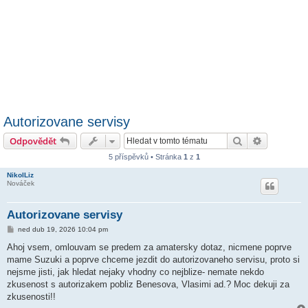
Autorizovane servisy
Hledat
Pokročilé 
Odpovědět
5 příspěvků • Stránka
1
z
1
NikolLiz
Nováček
Autorizovane servisy
P
ned dub 19, 2026 10:04 pm
ř
í
Ahoj vsem, omlouvam se predem za amatersky dotaz, nicmene poprve
s
mame Suzuki a poprve chceme jezdit do autorizovaneho servisu, proto si
p
ě
nejsme jisti, jak hledat nejaky vhodny co nejblize- nemate nekdo
v
zkusenost s autorizakem pobliz Benesova, Vlasimi ad.? Moc dekuji za
e
k
zkusenosti!!