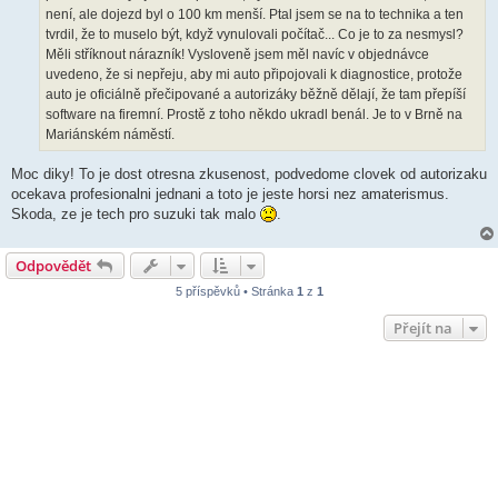
není, ale dojezd byl o 100 km menší. Ptal jsem se na to technika a ten
tvrdil, že to muselo být, když vynulovali počítač... Co je to za nesmysl?
Měli stříknout nárazník! Vysloveně jsem měl navíc v objednávce
uvedeno, že si nepřeju, aby mi auto připojovali k diagnostice, protože
auto je oficiálně přečipované a autorizáky běžně dělají, že tam přepíší
software na firemní. Prostě z toho někdo ukradl benál. Je to v Brně na
Mariánském náměstí.
Moc diky! To je dost otresna zkusenost, podvedome clovek od autorizaku
ocekava profesionalni jednani a toto je jeste horsi nez amaterismus.
Skoda, ze je tech pro suzuki tak malo
.
Odpovědět
5 příspěvků • Stránka
1
z
1
Přejít na