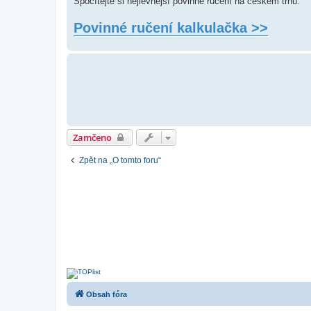
Spočítejte si nejlevnější povinné ručení na českém trhu.
s
p
Povinné ručení kalkulačka >>
ě
v
e
k
Zamčeno
Zpět na „O tomto foru“
Obsah fóra