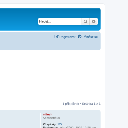
Hledat
Pokročilé hledání
Registrovat
Přihlásit se
1 příspěvek • Stránka
1
z
1
milosh
Administrátor
Příspěvky:
127
Registrován:
pát zář 02, 2005 10:58 pm