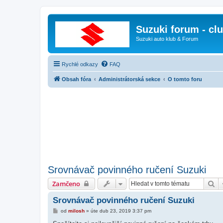
Suzuki forum - cl
Suzuki auto klub & Forum
Rychlé odkazy
FAQ
Obsah fóra
Administrátorská sekce
O tomto foru
Srovnávač povinného ručení Suzuki
Hl
Zamčeno
Srovnávač povinného ručení Suzuki
P
od
milosh
»
úte dub 23, 2019 3:37 pm
ř
í