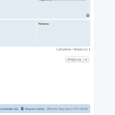
N
a
h
Reklama
o
r
u
1 příspěvek • Stránka
1
z
1
Přejít na
Kontaktujte nás
Smazat cookies
Všechny časy jsou v
UTC+02:00