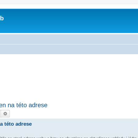
ub
n na této adrese
Hledat
Pokročilé hledání
a této adrese