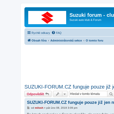
Suzuki forum - cl
Suzuki auto klub & Forum
Rychlé odkazy
FAQ
Obsah fóra
Administrátorská sekce
O tomto foru
SUZUKI-FORUM.CZ funguje pouze již je
Odpovědět
SUZUKI-FORUM.CZ funguje pouze již jen n
P
od
milosh
»
pát úno 08, 2019 3:09 pm
ř
í