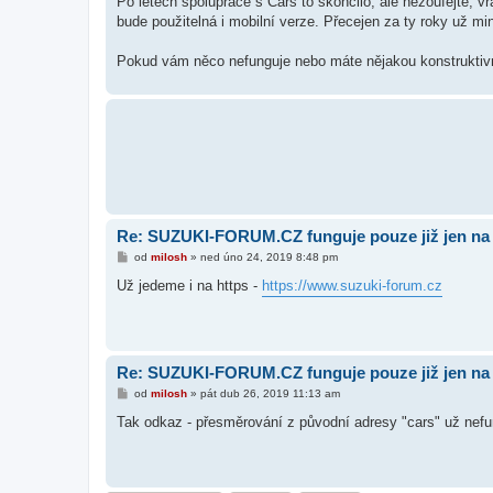
Po letech spolupráce s Cars to skončilo, ale nezoufejte, v
s
bude použitelná i mobilní verze. Přecejen za ty roky už mi
p
ě
v
Pokud vám něco nefunguje nebo máte nějakou konstruktiv
e
k
Re: SUZUKI-FORUM.CZ funguje pouze již jen na 
P
od
milosh
»
ned úno 24, 2019 8:48 pm
ř
í
Už jedeme i na https -
https://www.suzuki-forum.cz
s
p
ě
v
e
k
Re: SUZUKI-FORUM.CZ funguje pouze již jen na 
P
od
milosh
»
pát dub 26, 2019 11:13 am
ř
í
Tak odkaz - přesměrování z původní adresy "cars" už nefu
s
p
ě
v
e