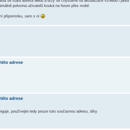
rátila se stará adresa webu a brzy se chystáme na aktualizace vzhledu i jádra
nimálně polovina uživatelů kouká na forum přes mobil.
ní připomínku, sem s ní
této adrese
této adrese
nguje, používejte tedy pouze tuto současnou adresu, díky.