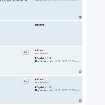
 fóra, takže konečně
N
a
h
Reklama
o
r
u
milosh
Administrátor
Příspěvky:
127
Registrován:
pát zář 02, 2005 10:58 pm
N
a
h
milosh
o
Administrátor
r
Příspěvky:
127
u
Registrován:
pát zář 02, 2005 10:58 pm
N
a