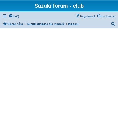
Suzuki forum - club
FAQ
Registrovat
Přihlásit se
H
Obsah fóra
Suzuki diskuse dle modelů
Kizashi
l
e
d
a
t