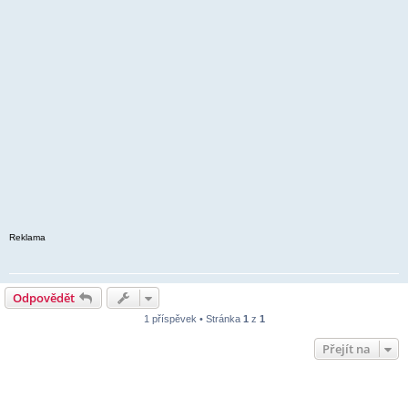
Reklama
Odpovědět
1 příspěvek • Stránka
1
z
1
Přejít na