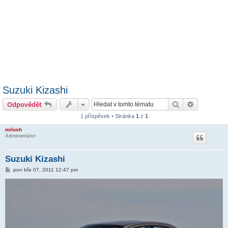
Suzuki Kizashi
Hledat
Pokročilé 
Odpovědět
1 příspěvek • Stránka
1
z
1
milosh
Administrátor
Suzuki Kizashi
P
pon bře 07, 2011 12:47 pm
ř
í
s
p
ě
v
e
k