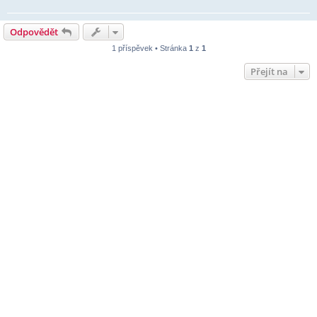
Odpovědět
1 příspěvek • Stránka
1
z
1
Přejít na