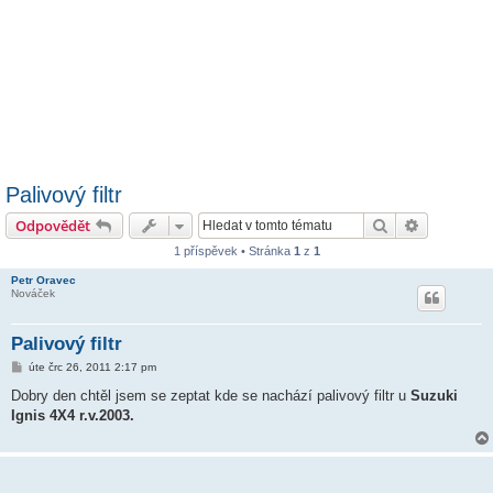
Palivový filtr
Hledat
Pokročilé 
Odpovědět
1 příspěvek • Stránka
1
z
1
Petr Oravec
Nováček
Palivový filtr
P
úte črc 26, 2011 2:17 pm
ř
í
Dobry den chtěl jsem se zeptat kde se nachází palivový filtr u
Suzuki
s
Ignis 4X4 r.v.2003.
p
ě
v
e
k