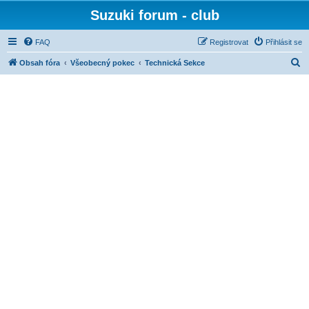
Suzuki forum - club
FAQ
Registrovat
Přihlásit se
H
Obsah fóra
Všeobecný pokec
Technická Sekce
l
e
d
a
t