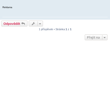
Reklama
Odpovědět
1 příspěvek • Stránka
1
z
1
Přejít na