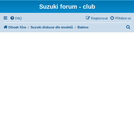
Suzuki forum - club
FAQ
Registrovat
Přihlásit se
H
Obsah fóra
Suzuki diskuse dle modelů
Baleno
l
e
d
a
t