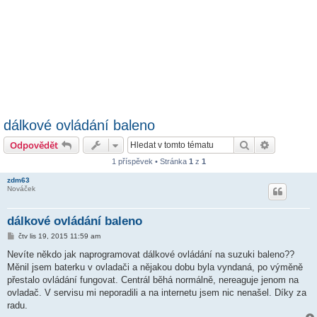
dálkové ovládání baleno
Hledat
Pokročilé 
Odpovědět
1 příspěvek • Stránka
1
z
1
zdm63
Nováček
dálkové ovládání baleno
P
čtv lis 19, 2015 11:59 am
ř
í
Nevíte někdo jak naprogramovat dálkové ovládání na suzuki baleno??
s
Měnil jsem baterku v ovladači a nějakou dobu byla vyndaná, po výměně
p
ě
přestalo ovládání fungovat. Centrál běhá normálně, nereaguje jenom na
v
ovladač. V servisu mi neporadili a na internetu jsem nic nenašel. Díky za
e
k
radu.