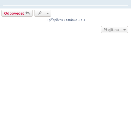
Odpovědět
1 příspěvek • Stránka
1
z
1
Přejít na