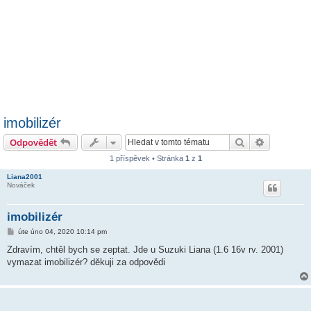
imobilizér
Hledat
Pokročilé 
Odpovědět
1 příspěvek • Stránka
1
z
1
Liana2001
Nováček
imobilizér
P
úte úno 04, 2020 10:14 pm
ř
í
Zdravím, chtěl bych se zeptat. Jde u Suzuki Liana (1.6 16v rv. 2001)
s
vymazat imobilizér? děkuji za odpovědi
p
ě
v
e
k