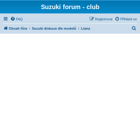
Suzuki forum - club
FAQ
Registrovat
Přihlásit se
H
Obsah fóra
Suzuki diskuse dle modelů
Liana
l
e
d
a
t