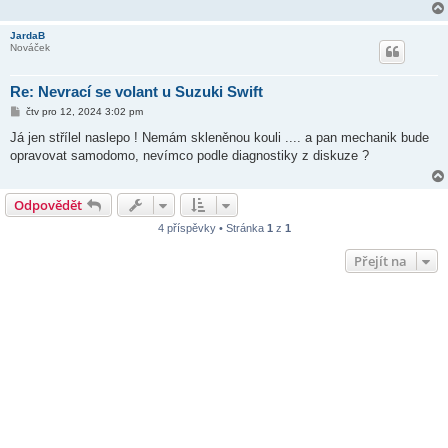
ě
v
e
JardaB
k
Nováček
Re: Nevrací se volant u Suzuki Swift
P
čtv pro 12, 2024 3:02 pm
ř
í
Já jen střílel naslepo ! Nemám skleněnou kouli .... a pan mechanik bude
s
opravovat samodomo, nevímco podle diagnostiky z diskuze ?
p
ě
v
e
Odpovědět
k
4 příspěvky • Stránka
1
z
1
Přejít na