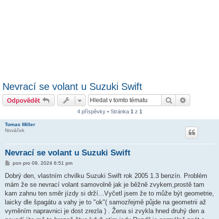
Nevrací se volant u Suzuki Swift
Hledat
Pokročilé 
Odpovědět
4 příspěvky • Stránka
1
z
1
Tomas Miller
Nováček
Nevrací se volant u Suzuki Swift
P
pon pro 09, 2024 6:51 pm
ř
í
Dobrý den, vlastním chvilku Suzuki Swift rok 2005 1.3 benzín. Problém
s
mám že se nevrací volant samovolně jak je běžně zvykem,prostě tam
p
ě
kam zahnu ten směr jízdy si drží...Vyčetl jsem že to může být geometrie,
v
laicky dle špagátu a vahy je to "ok"( samozřejmě půjde na geometrii až
e
k
vyměním napravnici je dost zrezla ) . Žena si zvykla hned druhý den a