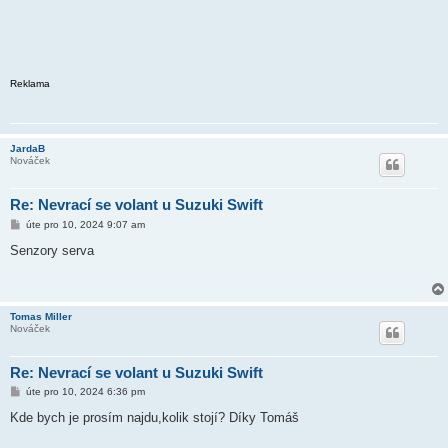
Reklama
JardaB
Nováček
Re: Nevrací se volant u Suzuki Swift
P
úte pro 10, 2024 9:07 am
ř
í
Senzory serva
s
p
ě
v
e
Tomas Miller
k
Nováček
Re: Nevrací se volant u Suzuki Swift
P
úte pro 10, 2024 6:36 pm
ř
í
Kde bych je prosím najdu,kolik stojí? Díky Tomáš
s
p