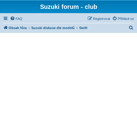
Suzuki forum - club
FAQ
Registrovat
Přihlásit se
H
Obsah fóra
Suzuki diskuse dle modelů
Swift
l
e
d
a
t