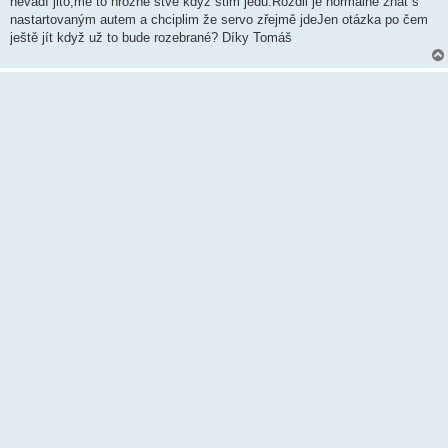
nevadí jito,mě to hrozně štve když stim jedu.Rozdil je normálně znát s
nastartovaným autem a chciplim že servo zřejmě jdeJen otázka po čem
ještě jít když už to bude rozebrané? Díky Tomáš