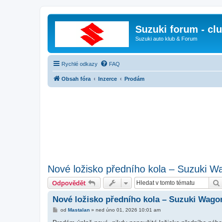
Suzuki forum - cl
Suzuki auto klub & Forum
Rychlé odkazy
FAQ
Obsah fóra
Inzerce
Prodám
​Nové ložisko předního kola – Suzuki W
Odpovědět
​Nové ložisko předního kola – Suzuki Wago
P
od
Mastalan
»
ned úno 01, 2026 10:01 am
ř
í