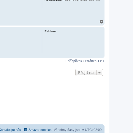
N
a
h
Reklama
o
r
u
1 příspěvek • Stránka
1
z
1
Přejít na
Kontaktujte nás
Smazat cookies
Všechny časy jsou v
UTC+02:00