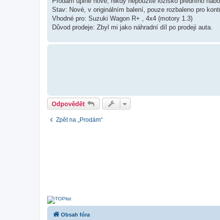
Prodám úplně nové, nikdy nepoužité ložisko předního nábo
s
​Stav: Nové, v originálním balení, pouze rozbaleno pro kont
p
ě
​Vhodné pro: Suzuki Wagon R+ , 4x4 (motory 1.3)
v
​Důvod prodeje: Zbyl mi jako náhradní díl po prodeji auta.
e
k
Odpovědět
Zpět na „Prodám“
Obsah fóra