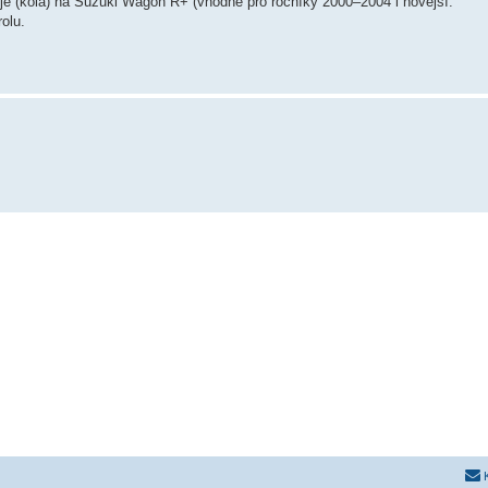
je (kola) na Suzuki Wagon R+ (vhodné pro ročníky 2000–2004 i novější.
rolu.