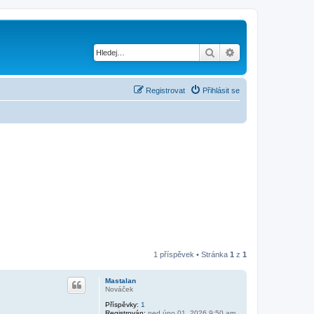
Hledat
Pokročilé hledání
Registrovat
Přihlásit se
1 příspěvek • Stránka
1
z
1
Mastalan
Nováček
Příspěvky:
1
Registrován:
ned úno 01, 2026 9:50 am